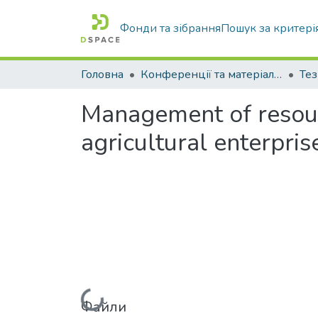
Фонди та зібрання
Пошук за критері
Головна
Конференції та матеріали конференцій
Тез
Management of resourc
agricultural enterpris
Файли