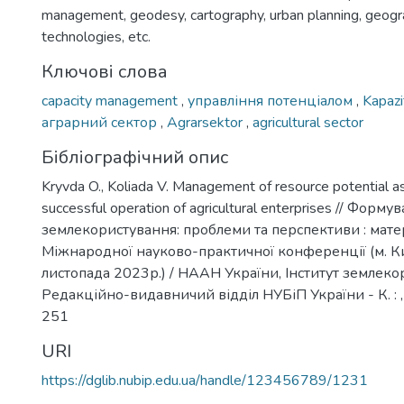
management, geodesy, cartography, urban planning, geogra
technologies, etc.
Ключові слова
capacity management
,
управління потенціалом
,
Kapaz
аграрний сектор
,
Agrarsektor
,
agricultural sector
Бібліографічний опис
Kryvda O., Koliada V. Management of resource potential as
successful operation of agricultural enterprises // Форм
землекористування: проблеми та перспективи : матер
Міжнародної науково-практичної конференції (м. К
листопада 2023р.) / НААН України, Інститут землекори
Редакційно-видавничий відділ НУБіП України - К. : , 
251
URI
https://dglib.nubip.edu.ua/handle/123456789/1231