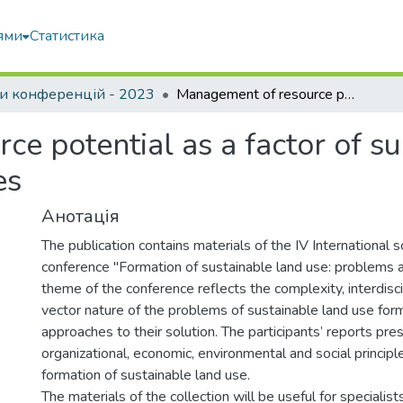
ями
Статистика
и конференцій - 2023
Management of resource potential as a factor of successful operation of agricultural enterprises
e potential as a factor of su
es
Анотація
The publication contains materials of the IV International sc
conference "Formation of sustainable land use: problems 
theme of the conference reflects the complexity, interdisci
vector nature of the problems of sustainable land use for
approaches to their solution. The participants’ reports pres
organizational, economic, environmental and social principl
formation of sustainable land use.
The materials of the collection will be useful for specialists