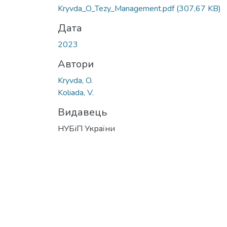
Вантажиться...
Kryvda_O_Tezy_Management.pdf
(307,67 KB)
Дата
2023
Автори
Kryvda, O.
Koliada, V.
Видавець
НУБіП України