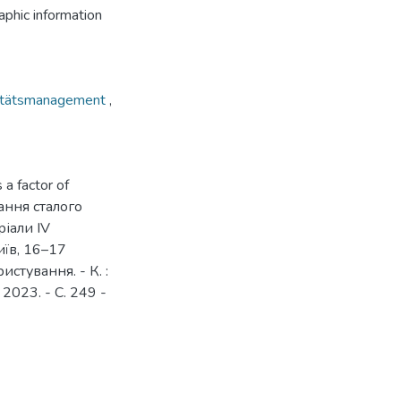
phic information
itätsmanagement
,
 a factor of
ування сталого
іали ІV
иїв, 16–17
стування. - К. :
2023. - С. 249 -