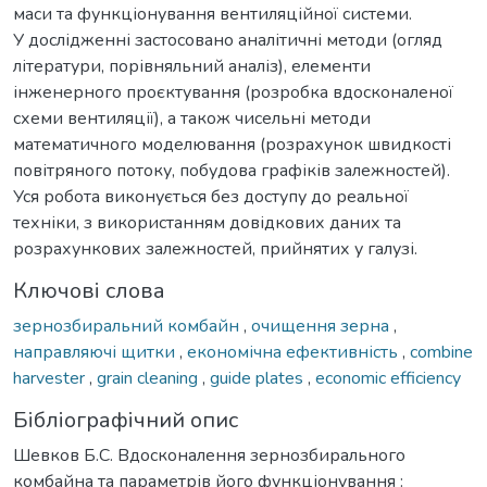
маси та функціонування вентиляційної системи.
У дослідженні застосовано аналітичні методи (огляд
літератури, порівняльний аналіз), елементи
інженерного проєктування (розробка вдосконаленої
схеми вентиляції), а також чисельні методи
математичного моделювання (розрахунок швидкості
повітряного потоку, побудова графіків залежностей).
Уся робота виконується без доступу до реальної
техніки, з використанням довідкових даних та
розрахункових залежностей, прийнятих у галузі.
Ключові слова
зернозбиральний комбайн
,
очищення зерна
,
направляючі щитки
,
економічна ефективність
,
combine
harvester
,
grain cleaning
,
guide plates
,
economic efficiency
Бібліографічний опис
Шевков Б.С. Вдосконалення зернозбирального
комбайна та параметрів його функціонування :