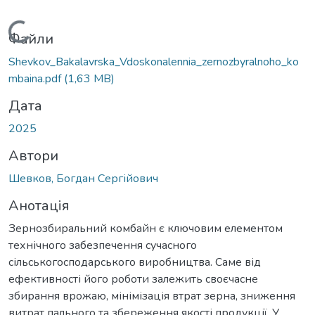
Вантажиться...
Файли
Shevkov_Bakalavrska_Vdoskonalennia_zernozbyralnoho_ko
mbaina.pdf
(1,63 MB)
Дата
2025
Автори
Шевков, Богдан Сергійович
Анотація
Зернозбиральний комбайн є ключовим елементом
технічного забезпечення сучасного
сільськогосподарського виробництва. Саме від
ефективності його роботи залежить своєчасне
збирання врожаю, мінімізація втрат зерна, зниження
витрат пального та збереження якості продукції. У