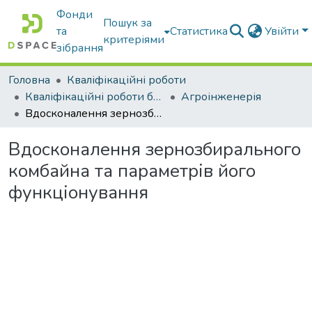
Фонди
Пошук за
та
Статистика
Увійти
критеріями
зібрання
Головна
Кваліфікаційні роботи
Кваліфікаційні роботи бакалаврів
Агроінженерія
Вдосконалення зернозбирального комбайна та параметрів його функціонування
Вдосконалення зернозбирального
комбайна та параметрів його
функціонування