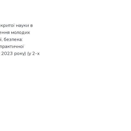
дкритої науки в
ження молодих
ї, безпека:
практичної
 2023 року) (у 2-х