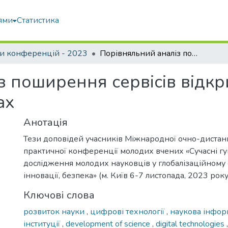
ями
Статистика
и конференцій - 2023
Порівняльний аналіз поширення сервісів відкритої науки в європейських країнах
 поширення сервісів відкр
ах
Анотація
Тези доповідей учасників Міжнародної очно-дистан
практичної конференції молодих вчених «Сучасні гу
дослідження молодих науковців у глобалізаційному с
інновації, безпека» (м. Київ 6-7 листопада, 2023 року
Ключові слова
розвиток науки
,
цифрові технології
,
наукова інфор
інституції
,
development of science
,
digital technologies