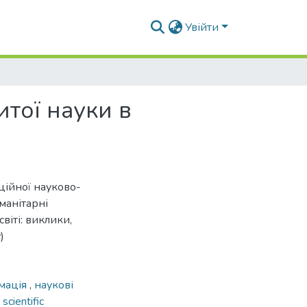
Увійти
итої науки в
ційної науково-
манітарні
віті: виклики,
)
мація
,
наукові
,
scientific