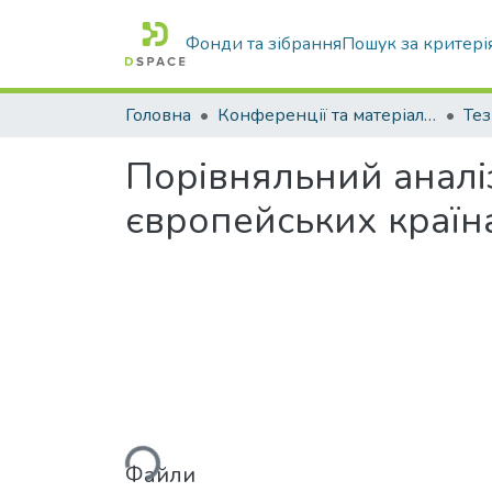
Фонди та зібрання
Пошук за критері
Головна
Конференції та матеріали конференцій
Тез
Порівняльний аналіз
європейських країн
Вантажиться...
Файли