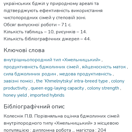
українських бджіл у природному ареалі та
підтверджують ефективність використання
чистопородних сімей у степовій зоні.
Обсяг випускної роботи – 71 с.
Кількість таблиць – 10, рисунків – 14.
Кількість бібліографічних джерел – 44.
Ключові слова
внутрішньопородний тип «Хмельницький»
,
продуктивність бджолиних сімей
,
яйценосність маток
,
сила бджолиних родин
,
медова продуктивність
,
завізні помісі
,
the ‘Khmelnytskyi’ intra-breed type
,
colony
productivity
,
queen egg-laying capacity
,
colony strength
,
honey yield
,
imported hybrids
Бібліографічний опис
Колеснік П.В. Порівняльна оцінка бджолиних сімей
внутріпородного типу «Хмельницький» з місцевою
популяцією : дипломна робота ... магістра : 204