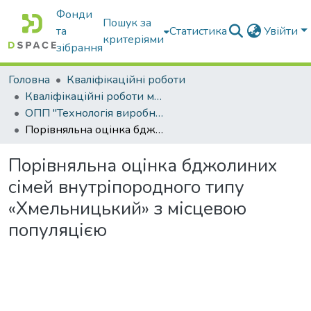
Фонди
Пошук за
та
Статистика
Увійти
критеріями
зібрання
Головна
Кваліфікаційні роботи
Кваліфікаційні роботи магістрів
ОПП "Технологія виробництва і переробки продукції тваринництва"
Порівняльна оцінка бджолиних сімей внутріпородного типу «Хмельницький» з місцевою популяцією
Порівняльна оцінка бджолиних
сімей внутріпородного типу
«Хмельницький» з місцевою
популяцією