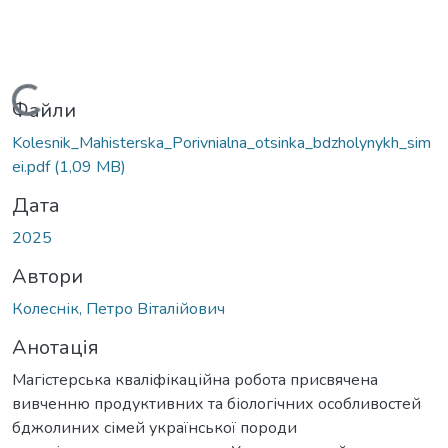
Вантажиться...
Файли
Kolesnik_Mahisterska_Porivnialna_otsinka_bdzholynykh_sim
ei.pdf
(1,09 MB)
Дата
2025
Автори
Колеснік, Петро Віталійович
Анотація
Магістерська кваліфікаційна робота присвячена
вивченню продуктивних та біологічних особливостей
бджолиних сімей української породи