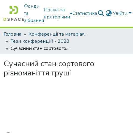
Фонди
Пошук за
та
Статистика
Увійти
критеріями
зібрання
Головна
Конференції та матеріали конференцій
Тези конференцій - 2023
Сучасний стан сортового різноманіття груші
Сучасний стан сортового
різноманіття груші
житься...