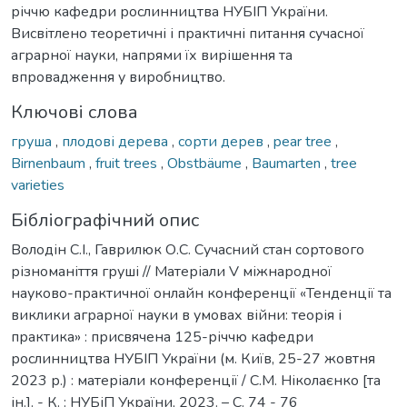
річчю кафедри рослинництва НУБІП України.
Висвітлено теоретичні і практичні питання сучасної
аграрної науки, напрями їх вирішення та
впровадження у виробництво.
Ключові слова
груша
,
плодові дерева
,
сорти дерев
,
pear tree
,
Birnenbaum
,
fruit trees
,
Obstbäume
,
Baumarten
,
tree
varieties
Бібліографічний опис
Володін С.І., Гаврилюк О.С. Сучасний стан сортового
різноманіття груші // Матеріали V міжнародної
науково-практичної онлайн конференції «Тенденції та
виклики аграрної науки в умовах війни: теорія і
практика» : присвячена 125-річчю кафедри
рослинництва НУБІП України (м. Київ, 25-27 жовтня
2023 р.) : матеріали конференції / С.М. Ніколаєнко [та
ін.]. - К. : НУБіП України, 2023. – С. 74 - 76