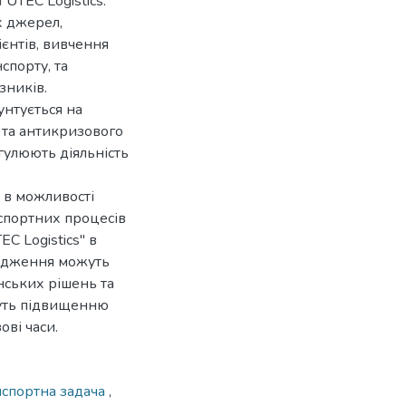
UTEC Logistics.
х джерел,
ієнтів, вивчення
спорту, та
зників.
унтується на
 та антикризового
гулюють діяльність
 в можливості
спортних процесів
C Logistics" в
лідження можуть
нських рішень та
муть підвищенню
ові часи.
нспортна задача
,