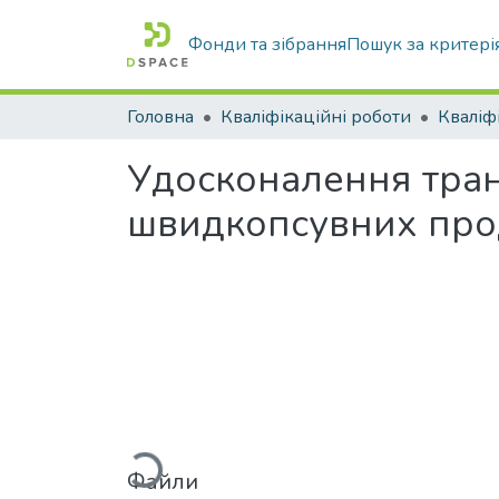
Фонди та зібрання
Пошук за критері
Головна
Кваліфікаційні роботи
Удосконалення тран
швидкопсувних про
Вантажиться...
Файли