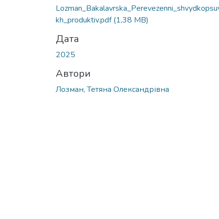
Lozman_Bakalavrska_Perevezenni_shvydkopsu
kh_produktiv.pdf
(1,38 MB)
Дата
2025
Автори
Лозман, Тетяна Олександрівна