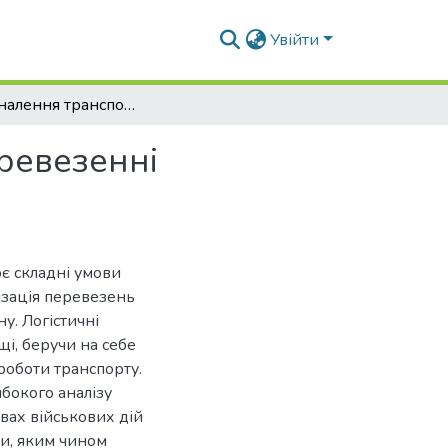
Увійти
Удосконалення транспортного процесу при перевезенні швидкопсувних продуктів
ревезенні
ює складні умови
ізація перевезень
у. Логістичні
щі, беручи на себе
роботи транспорту.
ибокого аналізу
овах військових дій
ти, яким чином