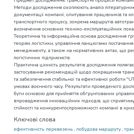
Предмет дослідження: транспортні процеси компанії 
Методи дослідження охоплюють аналіз літературни
документації компанії, опитування працівників та кл
транспортного процесу, зокрема маршрутів автотран
визначення основних техніко-експлуатаційних пока
Теоретична та інформаційна основа дослідження ґр
теоріях логістики, управління ланцюгами постачання
менеджменту, а також на нормативних актах, що ре
логістичних підприємств.
Практична цінність результатів дослідження полягає
застосування рекомендацій щодо покращення тран
та забезпечення стабільної та ефективної роботи "UTE
умовах воєнного часу. Результати проведеного дос
бути основою для прийняття обґрунтованих управлі
впровадження інноваційних підходів, що сприяти
стійкості та конкурентоспроможності компанії в криз
Ключові слова
ефективність перевезень
,
побудова маршруту
,
тра