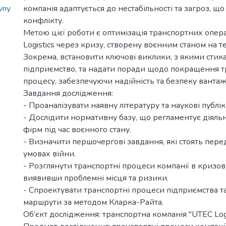
vny
компанія адаптується до нестабільності та загроз, щ
конфлікту.
Метою цієї роботи є оптимізація транспортних опер
Logistics через кризу, створену воєнним станом на т
Зокрема, встановити ключові виклики, з якими стик
підприємство, та надати поради щодо покращення 
процесу, забезпечуючи надійність та безпеку ванта
Завдання дослідження:
- Проаналізувати наявну літературу та наукові публік
- Дослідити нормативну базу, що регламентує діяльн
фірм під час воєнного стану.
- Визначити першочергові завдання, які стоять перед
умовах війни.
- Розглянути транспортні процеси компанії в кризов
виявивши проблемні місця та ризики.
- Спроектувати транспортні процеси підприємства т
маршрути за методом Кларка-Райта.
Об’єкт дослідження: транспортна компанія "UTEC Logi