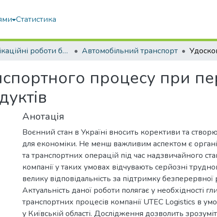
ями
Статистика
Кваліфікаційні роботи бакалаврів
Автомобільний транспорт
спортного процесу при пе
дуктів
Анотація
Воєнний стан в Україні вносить корективи та створ
для економіки. Не менш важливим аспектом є орган
та транспортних операцій під час надзвичайного стан
компанії у таких умовах відчувають серйозні трудно
велику відповідальність за підтримку безперервної 
Актуальність даної роботи полягає у необхідності гл
транспортних процесів компанії UTEC Logistics в ум
у Київській області. Дослідження дозволить зрозумі