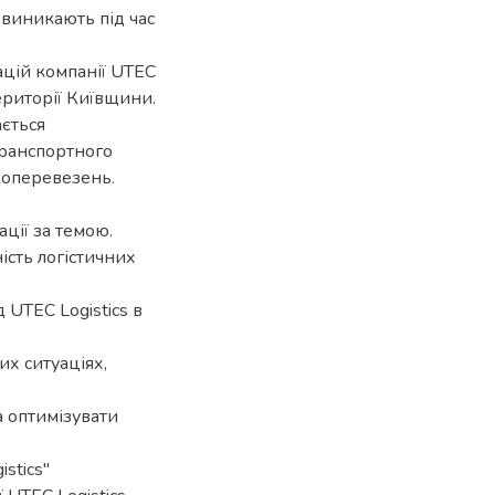
о виникають під час
ацій компанії UTEC
ериторії Київщини.
ається
транспортного
жоперевезень.
ації за темою.
ість логістичних
 UTEC Logistics в
их ситуаціях,
а оптимізувати
stics"