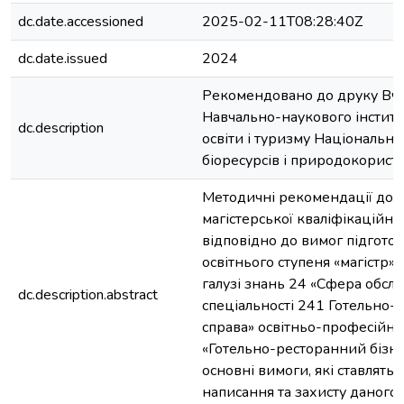
dc.date.accessioned
2025-02-11T08:28:40Z
dc.date.issued
2024
Рекомендовано до друку Вч
Навчально-наукового інститу
dc.description
освіти і туризму Національно
біоресурсів і природокорист
Методичні рекомендації до 
магістерської кваліфікаційно
відповідно до вимог підгото
освітнього ступеня «магістр»
галузі знань 24 «Сфера обсл
dc.description.abstract
спеціальності 241 Готельно-
справа» освітньо-професійно
«Готельно-ресторанний бізне
основні вимоги, які ставлятьс
написання та захисту даного 