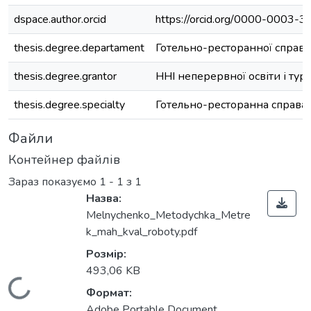
dspace.author.orcid
https://orcid.org/0000-0003-
thesis.degree.departament
Готельно-ресторанної справи
thesis.degree.grantor
ННІ неперервної освіти і тур
thesis.degree.specialty
Готельно-ресторанна справа
Файли
Контейнер файлів
Зараз показуємо
1 - 1 з 1
Назва:
Melnychenko_Metodychka_Metre
k_mah_kval_roboty.pdf
Розмір:
493,06 KB
Формат:
Adobe Portable Document