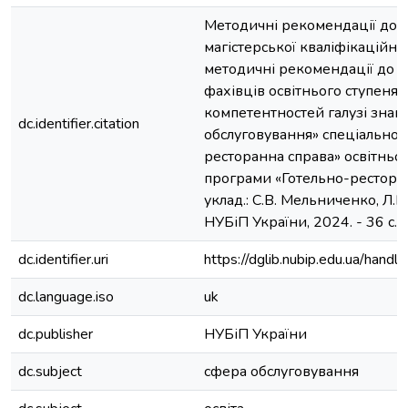
Методичні рекомендації до 
магістерської кваліфікаційної
методичні рекомендації до п
фахівців освітнього ступеня «
компетентностей галузі знан
dc.identifier.citation
обслуговування» спеціальнос
ресторанна справа» освітньо
програми «Готельно-ресторан
уклад.: С.В. Мельниченко, Л.М. 
НУБіП України, 2024. - 36 с.
dc.identifier.uri
https://dglib.nubip.edu.ua/ha
dc.language.iso
uk
dc.publisher
НУБіП України
dc.subject
сфера обслуговування