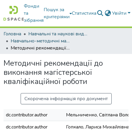
Фонди
Пошук за
та
Статистика
Увійти
критеріями
зібрання
Головна
Навчальні та наукові видання
Навчально-методичні матеріали
Методичні рекомендації до виконання магістерської кваліфікаційної роботи
Методичні рекомендації до
виконання магістерської
кваліфікаційної роботи
Скорочена інформація про документ
dc.contributor.author
Мельниченко, Світлана Воло
dc.contributor.author
Гопкало, Лариса Михайлівна