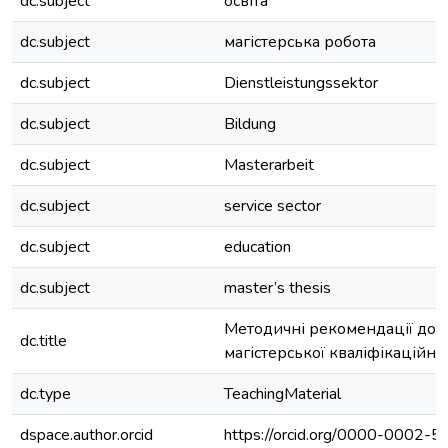
dc.subject
освіта
dc.subject
магістерська робота
dc.subject
Dienstleistungssektor
dc.subject
Bildung
dc.subject
Masterarbeit
dc.subject
service sector
dc.subject
education
dc.subject
master’s thesis
Методичні рекомендації до 
dc.title
магістерської кваліфікаційно
dc.type
TeachingMaterial
dspace.author.orcid
https://orcid.org/0000-0002-