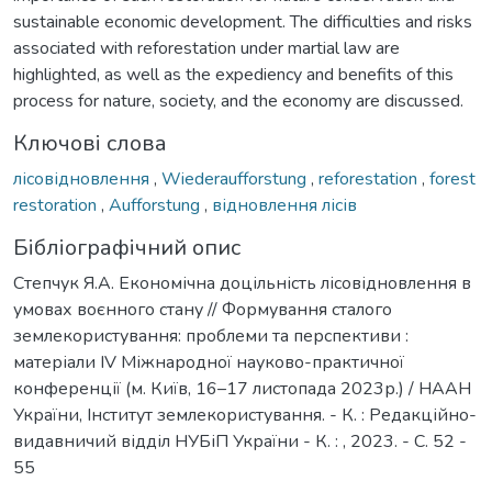
sustainable economic development. The difficulties and risks
associated with reforestation under martial law are
highlighted, as well as the expediency and benefits of this
process for nature, society, and the economy are discussed.
Ключові слова
лісовідновлення
,
Wiederaufforstung
,
reforestation
,
forest
restoration
,
Aufforstung
,
відновлення лісів
Бібліографічний опис
Степчук Я.А. Економічна доцільність лісовідновлення в
умовах воєнного стану // Формування сталого
землекористування: проблеми та перспективи :
матеріали ІV Міжнародної науково-практичної
конференції (м. Київ, 16–17 листопада 2023р.) / НААН
України, Інститут землекористування. - К. : Редакційно-
видавничий відділ НУБіП України - К. : , 2023. - С. 52 -
55