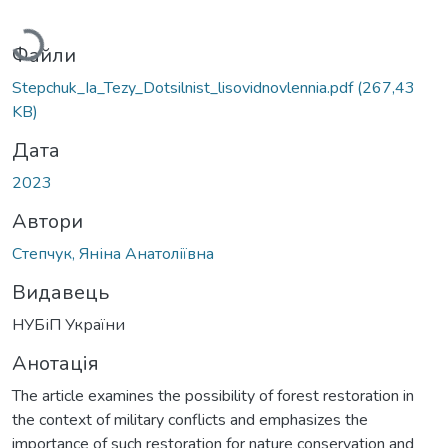
житься...
Файли
Stepchuk_Ia_Tezy_Dotsilnist_lisovidnovlennia.pdf
(267,43
KB)
Дата
2023
Автори
Степчук, Яніна Анатоліївна
Видавець
НУБіП України
Анотація
The article examines the possibility of forest restoration in
the context of military conflicts and emphasizes the
importance of such restoration for nature conservation and