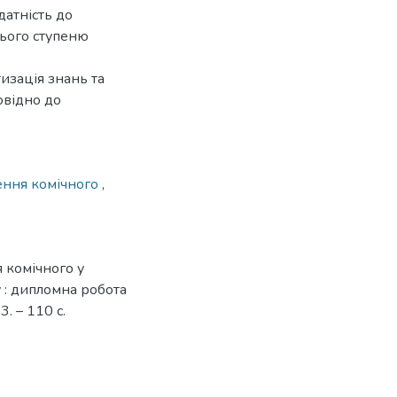
датність до
нього ступеню
изація знань та
овідно до
ення комічного
,
 комічного у
 : дипломна робота
3. – 110 с.