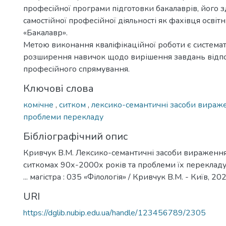
професійної програми підготовки бакалаврів, його з
самостійної професійної діяльності як фахівця освіт
«Бакалавр».
Метою виконання кваліфікаційної роботи є системат
розширення навичок щодо вирішення завдань відп
професійного спрямування.
Ключові слова
комічне
,
ситком
,
лексико-семантичні засоби вираж
проблеми перекладу
Бібліографічний опис
Кривчук В.М. Лексико-семантичні засоби вираження
ситкомах 90х-2000х років та проблеми їх перекладу
... магістра : 035 «Філологія» / Кривчук В.М. - Київ, 202
URI
https://dglib.nubip.edu.ua/handle/123456789/2305