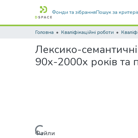
Фонди та зібрання
Пошук за критері
Головна
Кваліфікаційні роботи
Лексико-семантичні
90х-2000х років та
Файли