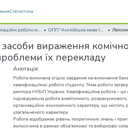
ями
Статистика
Кваліфікаційні роботи магістрів
ОПП "Англійська мова та друга іноземна мова"
 засоби вираження комічно
 проблеми їх перекладу
Анотація
Робота виконана згідно завдання на виконання бак
кваліфікаційної роботи студенту. Тема роботи затв
ректора НУБіП України. Кваліфікаційна робота – це 
індивідуальна робота аналітичного, розрахункового,
організаційно-економічного характеру, що містить 
узагальненого характеру.
Робота відображає рівень теоретичних знань і пра
випускника в рамках обов’язкової та вибіркової скл