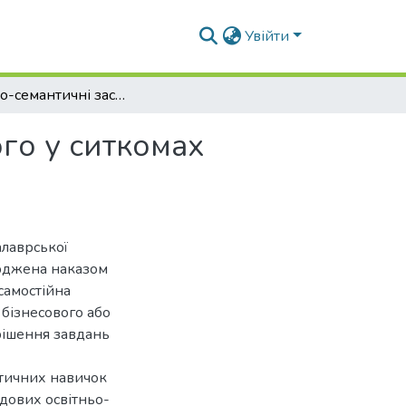
Увійти
Лексико-семантичні засоби вираження комічного у ситкомах 90х-2000х років та проблеми їх перекладу
го у ситкомах
алаврської
ерджена наказом
самостійна
 бізнесового або
рішення завдань
ктичних навичок
адових освітньо-