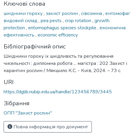
Ключові слова
шкідники гороху
,
захист рослин
,
сівозміна
,
ентомофаг
видовий склад
,
pea pests
,
crop rotation
,
growth
protection
,
entomophagus species stockpile
,
економічна
ефективність
,
economic efficiency
Бібліографічний опис
Шкідники гороху їх шкідливість та регулювання
чисельності : дипломна робота ... магістра : 202 Захист і
карантин рослин / Мякшило К.С. - Київ, 2024. – 73 с.
URI
https://dglib.nubip.edu.ua/handle/123456789/3445
Зібрання
ОПП "Захист рослин"
Повна інформація про документ