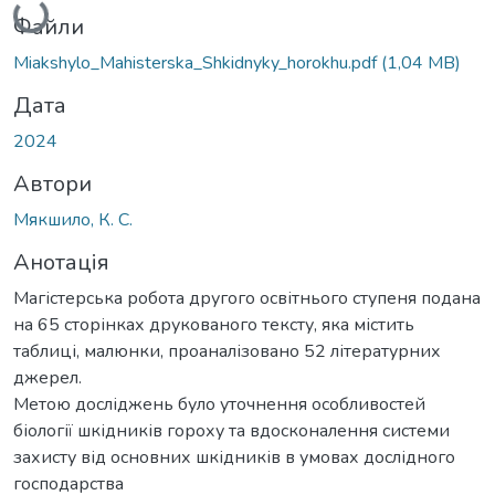
Файли
Miakshylo_Mahisterska_Shkidnyky_horokhu.pdf
(1,04 MB)
Дата
2024
Автори
Мякшило, К. С.
Анотація
Магістерська робота другого освітнього ступеня подана
на 65 сторінках друкованого тексту, яка містить
таблиці, малюнки, проаналізовано 52 літературних
джерел.
Метою досліджень було уточнення особливостей
біології шкідників гороху та вдосконалення системи
захисту від основних шкідників в умовах дослідного
господарства