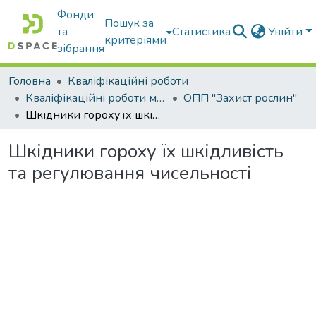
Фонди
Пошук за
та
Статистика
Увійти
критеріями
зібрання
Головна
Кваліфікаційні роботи
Кваліфікаційні роботи магістрів
ОПП "Захист рослин"
Шкідники гороху їх шкідливість та регулювання чисельності
Шкідники гороху їх шкідливість
та регулювання чисельності
Вантажиться...