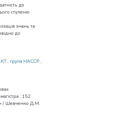
датність до
нього ступеню
изація знань та
овідно до
ККТ
,
група НАССР
,
овах
магістра : 152
» / Шевченко Д.М.