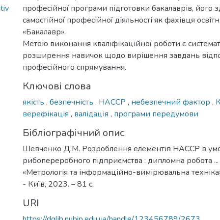
tiv
професійної програми підготовки бакалаврів, його з
самостійної професійної діяльності як фахівця освіт
«Бакалавр».
Метою виконання кваліфікаційної роботи є системат
розширення навичок щодо вирішення завдань відп
професійного спрямування.
Ключові слова
якість
,
безпечність
,
НАССР
,
небезпечний фактор
,
верефікація
,
валідація
,
програми передумови
Бібліографічний опис
Шевченко Д.М. Розроблення елементів HACCP в ум
рибопереробного підприємства : дипломна робота ... 
«Метрологія та інформаційно-вимірювальна техніка
- Київ, 2023. – 81 с.
URI
https://dglib.nubip.edu.ua/handle/123456789/2673