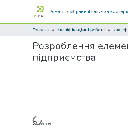
Фонди та зібрання
Пошук за критері
Головна
Кваліфікаційні роботи
Розроблення елеме
підприємства
Вантажиться...
Файли