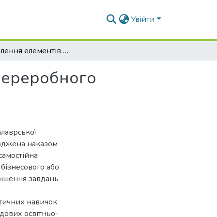
Увійти
Розроблення елементів HACCP в умовах рибопереробного підприємства
переробного
алаврської
ерджена наказом
самостійна
 бізнесового або
рішення завдань
ктичних навичок
адових освітньо-