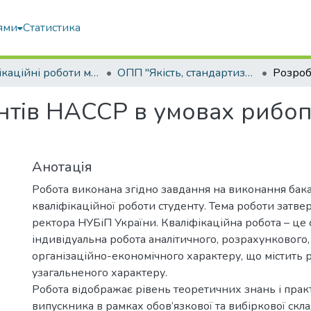
ями
Статистика
Кваліфікаційні роботи магістрів
ОПП "Якість, стандартизація та сертифікація"
нтів HACCP в умовах рибо
Анотація
Робота виконана згідно завдання на виконання бак
кваліфікаційної роботи студенту. Тема роботи затв
ректора НУБіП України. Кваліфікаційна робота – це 
індивідуальна робота аналітичного, розрахункового,
організаційно-економічного характеру, що містить 
узагальненого характеру.
Робота відображає рівень теоретичних знань і пра
випускника в рамках обов’язкової та вибіркової скл