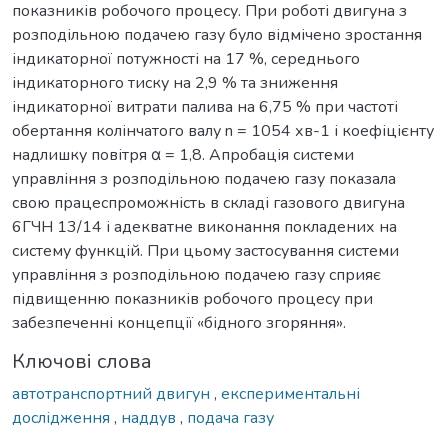
показників робочого процесу. При роботі двигуна з
розподільною подачею газу було відмічено зростання
індикаторної потужності на 17 %, середнього
індикаторного тиску на 2,9 % та зниження
індикаторної витрати палива на 6,75 % при частоті
обертання колінчатого валу n = 1054 хв-1 і коефіцієнту
надлишку повітря α = 1,8. Апробація системи
управління з розподільною подачею газу показала
свою працеспроможність в складі газового двигуна
6ГЧН 13/14 і адекватне виконання покладених на
систему функцій. При цьому застосування системи
управління з розподільною подачею газу сприяє
підвищенню показників робочого процесу при
забезпеченні концепції «бідного згоряння».
Ключові слова
автотранспортний двигун
,
експериментальні
дослідження
,
наддув
,
подача газу