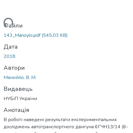
ься...
Файли
143_Manoylo.pdf
(545,03 KB)
Дата
2018
Автори
Манойло, В. М.
Видавець
НУБіП України
Анотація
В роботі наведені результати експериментальних
досліджень автотранспортного двигуна 6ГЧН13/14 (6-