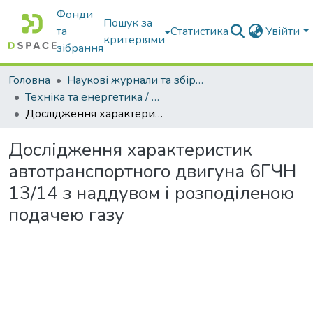
Фонди
Пошук за
та
Статистика
Увійти
критеріями
зібрання
Головна
Наукові журнали та збірники видань
Техніка та енергетика / Machinery & Energetics
Дослідження характеристик автотранспортного двигуна 6ГЧН 13/14 з наддувом і розподіленою подачею газу
Дослідження характеристик
автотранспортного двигуна 6ГЧН
13/14 з наддувом і розподіленою
подачею газу