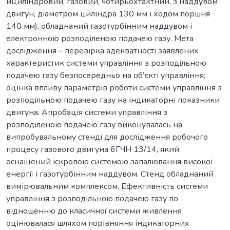
ициліндровий, газовий, чотирьохтактний, з наддувом
двигун, діаметром циліндра 130 мм і ходом поршня
140 мм), обладнаний газотурбінним наддувом і
електронною розподіленою подачею газу. Мета
дослідження – перевірка адекватності заявлених
характеристик системи управління з розподільною
подачею газу безпосередньо на об’єкті управління;
оцінка впливу параметрів роботи системи управління з
розподільною подачею газу на індикаторні показники
двигуна. Апробація системи управління з
розподіленою подачею газу виконувалась на
випробувальному стенді для дослідження робочого
процесу газового двигуна 6ГЧН 13/14, який
оснащений іскровою системою запалювання високої
енергії і газотурбінним наддувом. Стенд обладнаний
вимірювальним комплексом. Ефективність системи
управління з розподільною подачею газу по
відношенню до класичної системи живлення
оцінювалася шляхом порівняння індикаторних