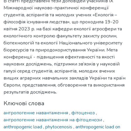
В статті представлені тези доповідей учасників ІХ
Міжнародної науково-практичної конференції
студентів, аспірантів та молодих учених «Екологія –
філософія існування людства», що проходила 19-20
квітня 2023 р. на базі кафедри екології агросфери та
екологічного контролю факультету захисту рослин,
біотехнологій та екології Національного університету
біоресурсів та природокористування України. Мета
конференції - підвищення ефективності та якості
наукових досліджень, підтримки зв’язків у науковій
галузі серед студентів, аспірантів, молодих вчених
вищих аграрних навчальних закладів України та країн
Європи, представлення, обговорення та використання
результатів досліджень.
Ключові слова
антропогенне навантаження
,
фітоценоз
,
антропогенне навантаження на фітоценози
,
anthropogenic load
,
phytocenosis
,
anthropogenic load on