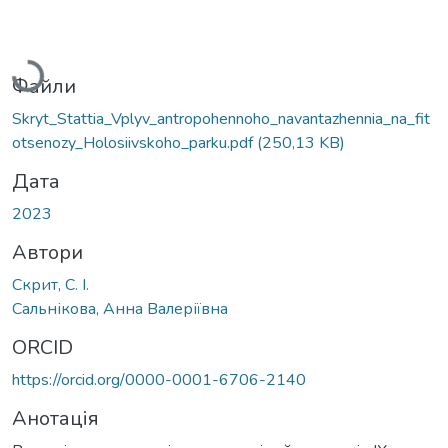
Вантажиться...
Файли
Skryt_Stattia_Vplyv_antropohennoho_navantazhennia_na_fit
otsenozy_Holosiivskoho_parku.pdf
(250,13 KB)
Дата
2023
Автори
Скрит, С. І.
Сальнікова, Анна Валеріївна
ORCID
https://orcid.org/0000-0001-6706-2140
Анотація