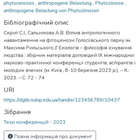
phytocenoses
,
anthropogene Belastung
,
Phytozönose
,
anthropogene Belastung von Phytozönosen
Бібліографічний опис
Скрит С.І., Сальнікова А.В. Вплив антропогенного
навантаження на фітоценози Голосіївського парку ім.
Максима Рильського // Екологія – філософія існування
людства : збірник матеріалів доповідей ІХ міжнародної
науково-практичної конференції студентів, аспірантів і
молодих вчених (м. Київ., 8-10 березня 2023 р.). – К.:
2023. – С. 72 - 74
URI
https://dglib.nubip.edu.ua/handle/123456789/10437
Зібрання
Тези конференцій - 2023
Повна інформація про документ