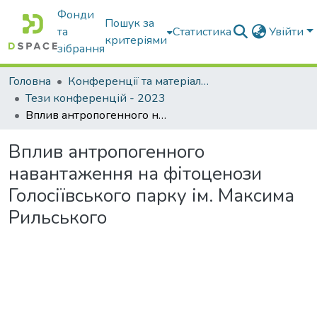
Фонди
Пошук за
та
Статистика
Увійти
критеріями
зібрання
Головна
Конференції та матеріали конференцій
Тези конференцій - 2023
Вплив антропогенного навантаження на фітоценози Голосіївського парку ім. Максима Рильського
Вплив антропогенного
навантаження на фітоценози
Голосіївського парку ім. Максима
Рильського