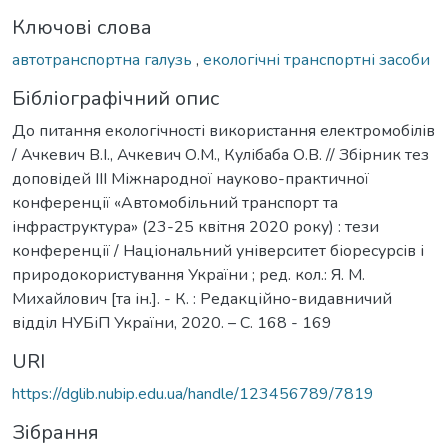
Ключові слова
автотранспортна галузь
,
екологічні транспортні засоби
Бібліографічний опис
До питання екологічності використання електромобілів
/ Ачкевич B.І., Ачкевич О.М., Кулібаба О.В. // Збірник тез
доповідей ІІІ Міжнародної науково-практичної
конференції «Автомобільний транспорт та
інфраструктура» (23-25 квітня 2020 року) : тези
конференції / Національний університет біоресурсів і
природокористування України ; ред. кол.: Я. М.
Михайлович [та ін.]. - К. : Редакційно-видавничий
відділ НУБіП України, 2020. – С. 168 - 169
URI
https://dglib.nubip.edu.ua/handle/123456789/7819
Зібрання