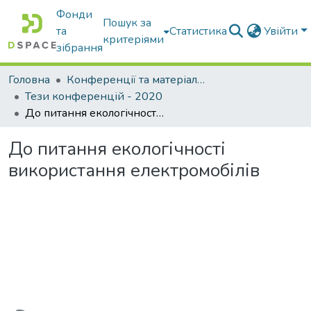
Фонди
Пошук за
та
Статистика
Увійти
критеріями
зібрання
Головна
Конференції та матеріали конференцій
Тези конференцій - 2020
До питання екологічності використання електромобілів
До питання екологічності
використання електромобілів
антажиться...