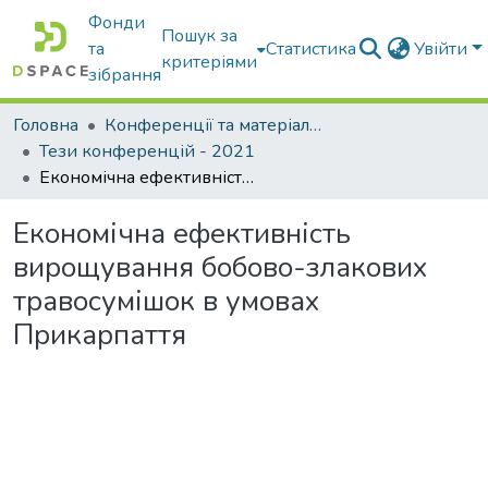
Фонди
Пошук за
та
Статистика
Увійти
критеріями
зібрання
Головна
Конференції та матеріали конференцій
Тези конференцій - 2021
Економічна ефективність вирощування бобово-злакових травосумішок в умовах Прикарпаття
Економічна ефективність
вирощування бобово-злакових
травосумішок в умовах
Прикарпаття