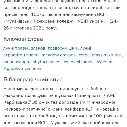
учасників V Міжнародної науково-практичної онлайн
конференції «Інновації в освіті, науці та виробництві»
присвяченої 100-річчю від дня заснування ВСП
«Мукачівський фаховий коледж НУБіП України» (24-
26 листопада 2021 року).
Ключові слова
лучні трави
,
злакові травосумішки
,
лучні
агрофітоценози
,
meadow grasses
,
cereal grass mixtures
,
meadow agro-phytocenoses
,
Wiesenblumen
,
Wiesen-
Agrophytocenosen
Бібліографічний опис
Економічна ефективність вирощування бобово-
злакових травосумішок в умовах Прикарпаття / У.М.
Карбівська // Збірник тез доповідей V Міжнародної
науково-практичної онлайн конференції «Інновації в
освіті, науці та виробництві» присвяченої 100-річчю від
дня заснування ВСП «Мукачівський фаховий коледж