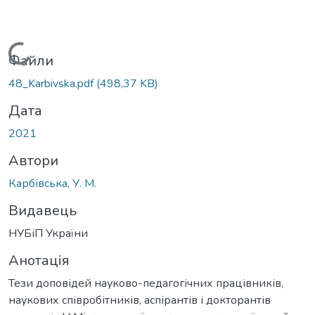
Вантажиться...
Файли
48_Karbivska.pdf
(498,37 KB)
Дата
2021
Автори
Карбівська, У. М.
Видавець
НУБіП України
Анотація
Тези доповідей науково-педагогічних працівників,
наукових співробітників, аспірантів і докторантів