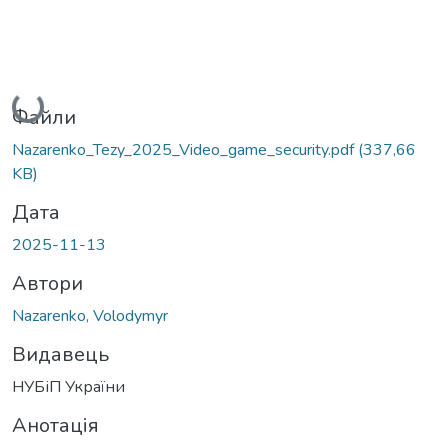
Вантажиться...
Файли
Nazarenko_Tezy_2025_Video_game_security.pdf
(337,66
KB)
Дата
2025-11-13
Автори
Nazarenko, Volodymyr
Видавець
НУБіП України
Анотація