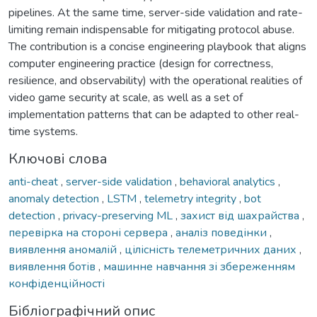
pipelines. At the same time, server-side validation and rate-
limiting remain indispensable for mitigating protocol abuse.
The contribution is a concise engineering playbook that aligns
computer engineering practice (design for correctness,
resilience, and observability) with the operational realities of
video game security at scale, as well as a set of
implementation patterns that can be adapted to other real-
time systems.
Ключові слова
anti-cheat
,
server-side validation
,
behavioral analytics
,
anomaly detection
,
LSTM
,
telemetry integrity
,
bot
detection
,
privacy-preserving ML
,
захист від шахрайства
,
перевірка на стороні сервера
,
аналіз поведінки
,
виявлення аномалій
,
цілісність телеметричних даних
,
виявлення ботів
,
машинне навчання зі збереженням
конфіденційності
Бібліографічний опис