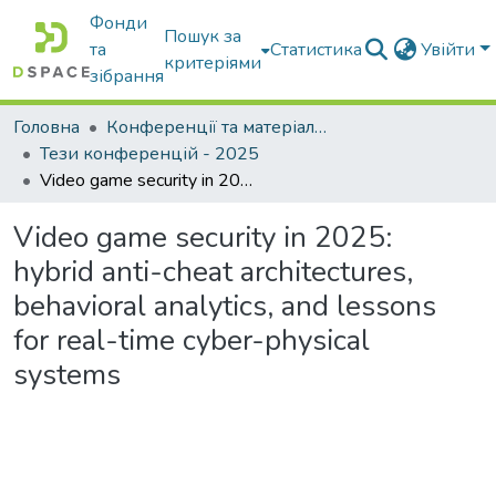
Фонди
Пошук за
та
Статистика
Увійти
критеріями
зібрання
Головна
Конференції та матеріали конференцій
Тези конференцій - 2025
Video game security in 2025: hybrid anti-cheat architectures, behavioral analytics, and lessons for real-time cyber-physical systems
Video game security in 2025:
hybrid anti-cheat architectures,
behavioral analytics, and lessons
for real-time cyber-physical
systems