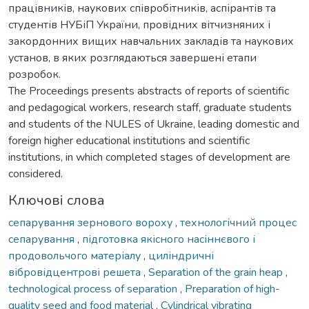
працівників, наукових співробітників, аспірантів та
студентів НУБіП України, провідних вітчизняних і
закордонних вищих навчальних закладів та наукових
установ, в яких розглядаються завершені етапи
розробок.
The Proceedings presents abstracts of reports of scientific
and pedagogical workers, research staff, graduate students
and students of the NULES of Ukraine, leading domestic and
foreign higher educational institutions and scientific
institutions, in which completed stages of development are
considered.
Ключові слова
сепарування зернового вороху
,
технологічний процес
сепарування
,
підготовка якісного насіннєвого і
продовольчого матеріалу
,
циліндричні
вібровідцентрові решета
,
Separation of the grain heap
,
technological process of separation
,
Preparation of high-
quality seed and food material
,
Cylindrical vibrating