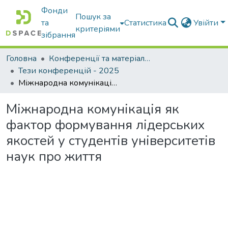
Фонди
Пошук за
та
Статистика
Увійти
критеріями
зібрання
Головна
Конференції та матеріали конференцій
Тези конференцій - 2025
Міжнародна комунікація як фактор формування лідерських якостей у студентів університетів наук про життя
Міжнародна комунікація як
фактор формування лідерських
якостей у студентів університетів
наук про життя