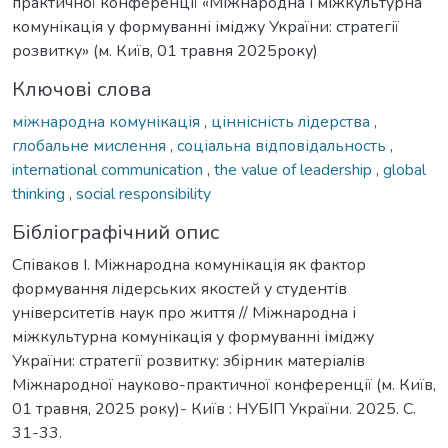
практичної конференції «Міжнародна і міжкультурна
комунікація у формуванні іміджу України: стратегії
розвитку» (м. Київ, 01 травня 2025року)
Ключові слова
міжнародна комунікація
,
ціннісність лідерства
,
глобальне мислення
,
соціальна відповідальность
,
international communication
,
the value of leadership
,
global
thinking
,
social responsibility
Бібліографічний опис
Співаков І. Міжнародна комунікація як фактор
формування лідерських якостей у студентів
університетів наук про життя // Міжнародна і
міжкультурна комунікація у формуванні іміджу
України: стратегії розвитку: збірник матеріалів
Міжнародної науково-практичної конференції (м. Київ,
01 травня, 2025 року)- Київ : НУБІП України. 2025. С.
31-33.