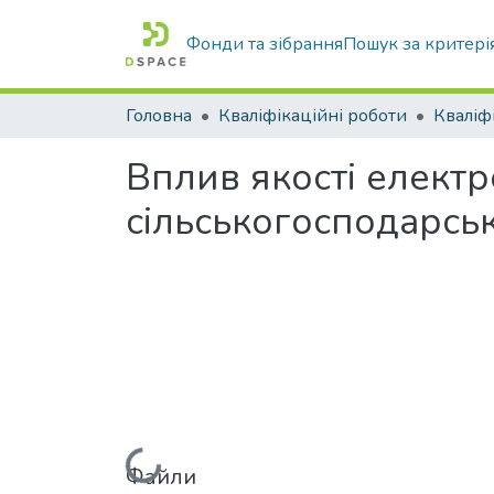
Фонди та зібрання
Пошук за критері
Головна
Кваліфікаційні роботи
Вплив якості електр
сільськогосподарсь
Файли