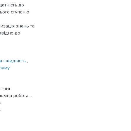
датність до
нього ступеню
изація знань та
овідно до
а швидкість
,
труму
гічні
мна робота ...
а
.