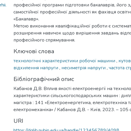
hii.
професійної програми підготовки бакалаврів, його з
самостійної професійної діяльності як фахівця освіт
«Бакалавр».
Метою виконання кваліфікаційної роботи є системат
розширення навичок щодо вирішення завдань відп
професійного спрямування.
Ключові слова
технологічні характеристики робочої машини
,
кутов
відхилення напруги
,
несиметрія напруги
,
частота с
Бібліографічний опис
Кабанов Д.В. Вплив якості електроенергії на техноло
характеристики сільськогосподарських машин : дипло
магістра : 141 «Електроенергетика, електротехніка т
електромеханіка» / Кабанов Д.В. - Київ, 2023. – 105 с
URI
https://dglib.nubip.edu.ua/handle/123456789/4098