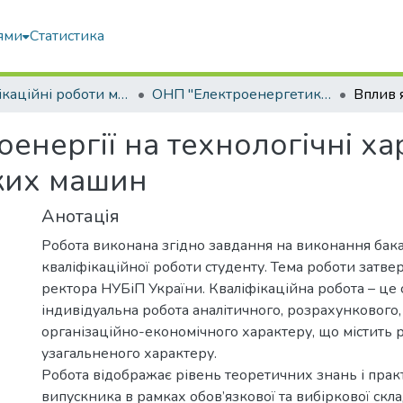
ями
Статистика
Кваліфікаційні роботи магістрів
ОНП "Електроенергетика, електротехніка та електромеханіка"
оенергії на технологічні х
ких машин
Анотація
Робота виконана згідно завдання на виконання бак
кваліфікаційної роботи студенту. Тема роботи затв
ректора НУБіП України. Кваліфікаційна робота – це 
індивідуальна робота аналітичного, розрахункового,
організаційно-економічного характеру, що містить 
узагальненого характеру.
Робота відображає рівень теоретичних знань і пра
випускника в рамках обов’язкової та вибіркової скл