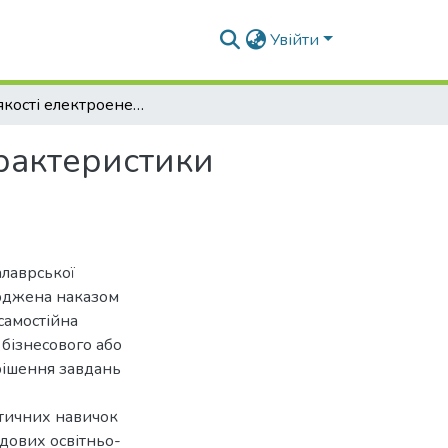
Увійти
Вплив якості електроенергії на технологічні характеристики сільськогосподарських машин
арактеристики
алаврської
ерджена наказом
самостійна
 бізнесового або
рішення завдань
ктичних навичок
адових освітньо-