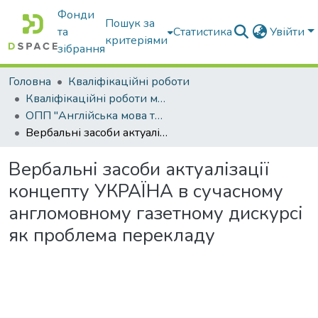
Фонди
Пошук за
та
Статистика
Увійти
критеріями
зібрання
Головна
Кваліфікаційні роботи
Кваліфікаційні роботи магістрів
ОПП "Англійська мова та друга іноземна мова"
Вербальні засоби актуалізації концепту УКРАЇНА в сучасному англомовному газетному дискурсі як проблема перекладу
Вербальні засоби актуалізації
концепту УКРАЇНА в сучасному
англомовному газетному дискурсі
як проблема перекладу