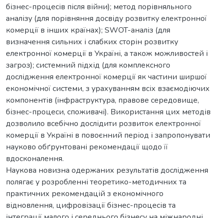
бізнес-процесів після війни); метод порівняльного
аналізу (для порівняння досвіду розвитку електронної
комерції в інших країнах); SWOT-аналіз (для
визначення сильних і слабких сторін розвитку
електронної комерції в Україні, а також можливостей і
загроз); системний підхід (для комплексного
дослідження електронної комерції як частини ширшої
економічної системи, з урахуванням всіх взаємодіючих
компонентів (інфраструктура, правове середовище,
бізнес-процеси, споживачі). Використання цих методів
дозволило всебічно дослідити розвиток електронної
комерції в Україні в повоєнний період і запропонувати
науково обґрунтовані рекомендації щодо її
вдосконалення.
Наукова новизна одержаних результатів дослідження
полягає у розробленні теоретико-методичних та
практичних рекомендацій з економічного
відновлення, цифровізації бізнес-процесів та
інтеграції малого і середнього бізнесу на міжнародні