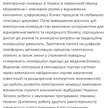
електронної комерції в Україні в повоєнний період
обумовлена її ключовою роллю у відновленні
економіки, цифровізації бізнес-процесів та глобальної
інтеграції держави. Після завершення воєнних дій
електронна комерція стає важливим інструментом для
відновлення малого та середнього бізнесу, спрощуючи
доступ до ринків та знижуючи витрати на традиційну
комерційну діяльність. Зростання попиту на цифрові
платформи, автоматизацію процесів і електронні
платежі, а також зміни у споживчій поведінці
стимулюють інноваційні підходи до ведення бізнесу.
Водночас інтеграція в міжнародні торгові системи
через електронні майданчики сприяє залученню
інвестицій та розширенню експортних можливостей,
що робить розвиток електронної комерції важливим
елементом стратегії економічної відбудови України.
Зв’язок роботи з науковими програмами, планами,
темами. Дипломну роботу другого (магістерського)
рівня вищої освіти виконано в Національному