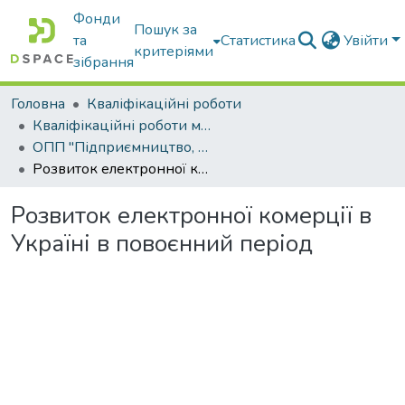
Фонди
Пошук за
та
Статистика
Увійти
критеріями
зібрання
Головна
Кваліфікаційні роботи
Кваліфікаційні роботи магістрів
ОПП "Підприємництво, торгівля та біржова діяльність"
Розвиток електронної комерції в Україні в повоєнний період
Розвиток електронної комерції в
Україні в повоєнний період