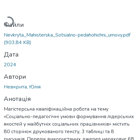
Вантажиться...
Файли
Nevkryta_Mahisterska_Sotsialno-pedahohichni_umovy.pdf
(903,84 KB)
Дата
2024
Автори
Невкрита, Юлія
Анотація
Магістерська кваліфікаційна робота на тему
«Соціально-педагогічні умови формування лідерських
якостей у майбутніх соціальних працівників» містить
80 сторінок друкованого тексту, 3 таблиці та 8
рисунків. Перелік використаних джерел нараховує 68