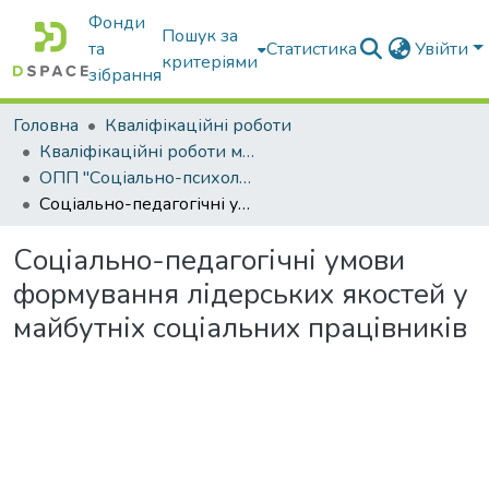
Фонди
Пошук за
та
Статистика
Увійти
критеріями
зібрання
Головна
Кваліфікаційні роботи
Кваліфікаційні роботи магістрів
ОПП "Соціально-психологічна реабілітація"
Соціально-педагогічні умови формування лідерських якостей у майбутніх соціальних працівників
Соціально-педагогічні умови
формування лідерських якостей у
майбутніх соціальних працівників