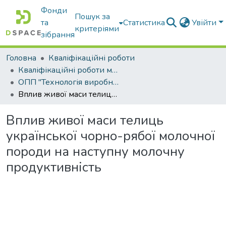
Фонди
Пошук за
та
Статистика
Увійти
критеріями
зібрання
Головна
Кваліфікаційні роботи
Кваліфікаційні роботи магістрів
ОПП "Технологія виробництва і переробки продукції тваринництва"
Вплив живої маси телиць української чорно-рябої молочної породи на наступну молочну продуктивність
Вплив живої маси телиць
української чорно-рябої молочної
породи на наступну молочну
продуктивність