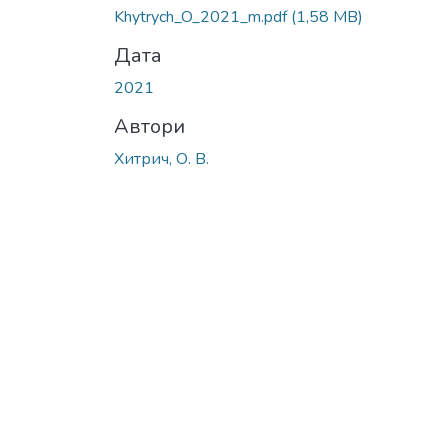
Khytrych_O_2021_m.pdf
(1,58 MB)
Дата
2021
Автори
Хитрич, О. В.