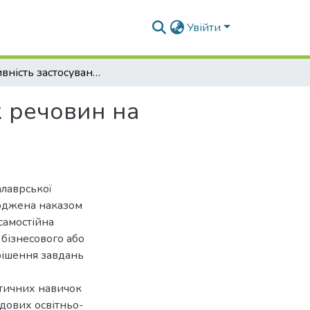
Увійти
Ефективність застосування біологічно активних речовин на відтворну функцію корів
х речовин на
алаврської
ерджена наказом
самостійна
 бізнесового або
рішення завдань
ктичних навичок
адових освітньо-