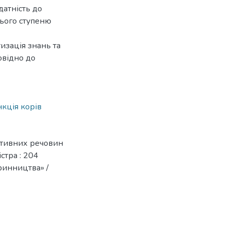
датність до
нього ступеню
изація знань та
овідно до
кція корів
активних речовин
стра : 204
ринництва» /