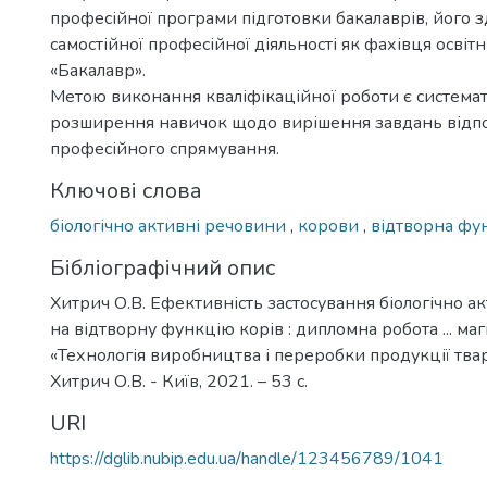
професійної програми підготовки бакалаврів, його з
самостійної професійної діяльності як фахівця освіт
«Бакалавр».
Метою виконання кваліфікаційної роботи є системат
розширення навичок щодо вирішення завдань відп
професійного спрямування.
Ключові слова
біологічно активні речовини
,
корови
,
відтворна фун
Бібліографічний опис
Хитрич О.В. Ефективність застосування біологічно 
на відтворну функцію корів : дипломна робота ... магі
«Технологія виробництва і переробки продукції тва
Хитрич О.В. - Київ, 2021. – 53 с.
URI
https://dglib.nubip.edu.ua/handle/123456789/1041