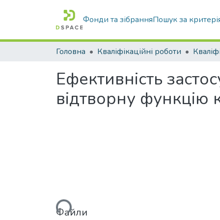
Фонди та зібрання
Пошук за критері
Головна
Кваліфікаційні роботи
Ефективність застос
відтворну функцію 
Вантажиться...
Файли