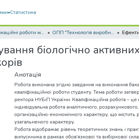
ями
Статистика
Кваліфікаційні роботи магістрів
ОПП "Технологія виробництва і переробки продукції тваринництва"
ування біологічно активни
корів
Анотація
Робота виконана згідно завдання на виконання бак
кваліфікаційної роботи студенту. Тема роботи затв
ректора НУБіП України. Кваліфікаційна робота – це 
індивідуальна робота аналітичного, розрахункового,
організаційно-економічного характеру, що містить 
узагальненого характеру.
Робота відображає рівень теоретичних знань і пра
випускника в рамках обов’язкової та вибіркової скл