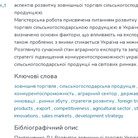
i_t
аспектів розвитку зовнішньої торгівлі сільськогосп
продукцією.
Магістерська робота присвячена питанням розвитку
торгівлі сільськогосподарською продукцією в Україн
визначено основні фактори, що впливають на експор
також проблеми, з якими стикається Україна на між
Розглянуто сучасний стан аграрного експорту та за
стратегії підвищення конкурентоспроможності украї
сільськогосподарської продукції на світових ринках.
Ключові слова
зовнішня торгівля
,
сільськогосподарська продукція
конкурентоспроможність
,
аграрний сектор
,
держав
інновації
,
ринки збуту
,
стратегія розвитку
,
foreign t
products
,
export
,
competitiveness
,
agricultural sector
,
s
innovations
,
sales markets
,
development strategy
Бібліографічний опис
Пантюшенко Д.І. Розвиток зовнішньої торгівлі Украї