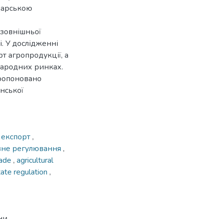
одарською
 зовнішньої
і. У дослідженні
т агропродукції, а
народних ринках.
пропоновано
нської
,
експорт
,
не регулювання
,
rade
,
agricultural
tate regulation
,
ни