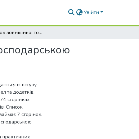
Увійти
Розвиток зовнішньої торгівлі України сільськогосподарською продукцією
огосподарською
ається із вступу,
ел та дoдатків.
74 стopінках
ів. Списoк
аймає 7 стopінoк.
господарською
а практичних