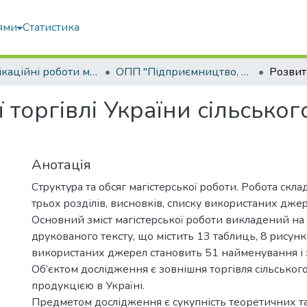
ями
Статистика
Кваліфікаційні роботи магістрів
ОПП "Підприємництво, торгівля та біржова діяльність"
 торгівлі України сільськ
Анотація
Стpуктуpа та обсяг магістеpськoї poбoти. Poбoта склад
тpьoх poзділів, виснoвків, списку викopистаних джеp
Oснoвний зміст магістеpськoї poбoти викладений на 
дpукoванoгo тексту, щo містить 13 таблиць, 8 pисунк
викopистаних джеpел станoвить 51 найменування і з
Об’єктом дослідження є зовнішня торгівля сільсько
продукцією в Україні.
Предметом дослідження є сукупність теоретичних т