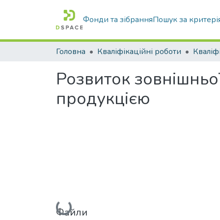
Фонди та зібрання
Пошук за критері
Головна
Кваліфікаційні роботи
Розвиток зовнішньої
продукцією
Вантажиться...
Файли