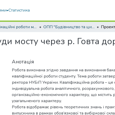
ями
Статистика
Кваліфікаційні роботи магістрів
ОПП "Будівництво та цивільна інженерія"
и мосту через р. Говта до
Анотація
Робота виконана згідно завдання на виконання бак
кваліфікаційної роботи студенту. Тема роботи затв
ректора НУБіП України. Кваліфікаційна робота – це 
індивідуальна робота аналітичного, розрахункового,
організаційно-економічного характеру, що містить 
узагальненого характеру.
Робота відображає рівень теоретичних знань і пра
випускника в рамках обов’язкової та вибіркової скл