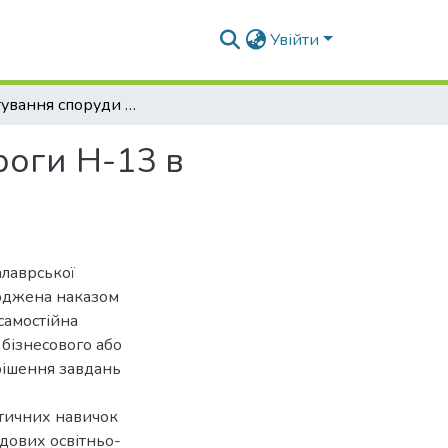
Увійти
Проектування споруди мосту через р. Говта дороги Н-13 в Полтавській області
роги Н-13 в
алаврської
ерджена наказом
самостійна
 бізнесового або
рішення завдань
ктичних навичок
адових освітньо-