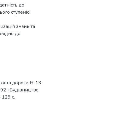
датність до
нього ступеню
изація знань та
овідно до
Говта дороги Н-13
: 192 «Будівництво
 129 с.