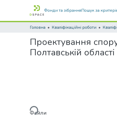
Фонди та зібрання
Пошук за критері
Головна
Кваліфікаційні роботи
Проектування споруд
Полтавській області
Вантажиться...
Файли