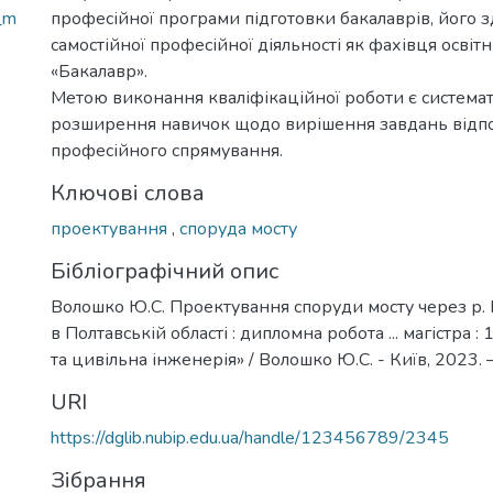
_m
професійної програми підготовки бакалаврів, його з
самостійної професійної діяльності як фахівця освіт
«Бакалавр».
Метою виконання кваліфікаційної роботи є системат
розширення навичок щодо вирішення завдань відп
професійного спрямування.
Ключові слова
проектування
,
споруда мосту
Бібліографічний опис
Волошко Ю.С. Проектування споруди мосту через р. 
в Полтавській області : дипломна робота ... магістра 
та цивільна інженерія» / Волошко Ю.С. - Київ, 2023. –
URI
https://dglib.nubip.edu.ua/handle/123456789/2345
Зібрання