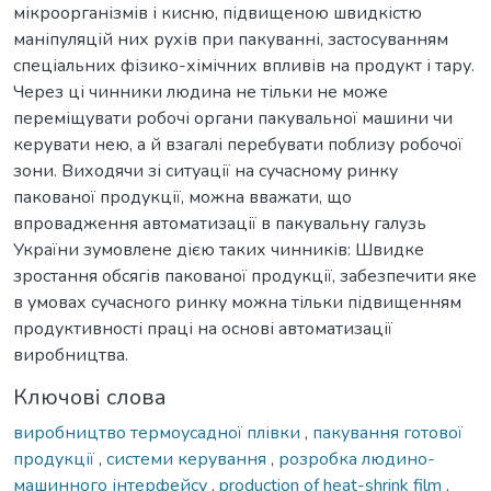
мікроорганізмів і кисню, підвищеною швидкістю
маніпуляцій них рухів при пакуванні, застосуванням
спеціальних фізико-хімічних впливів на продукт і тару.
Через ці чинники людина не тільки не може
переміщувати робочі органи пакувальної машини чи
керувати нею, а й взагалі перебувати поблизу робочої
зони. Виходячи зі ситуації на сучасному ринку
пакованої продукції, можна вважати, що
впровадження автоматизації в пакувальну галузь
України зумовлене дією таких чинників: Швидке
зростання обсягів пакованої продукції, забезпечити яке
в умовах сучасного ринку можна тільки підвищенням
продуктивності праці на основі автоматизації
виробництва.
Ключові слова
виробництво термоусадної плівки
,
пакування готової
продукції
,
системи керування
,
розробка людино-
машинного інтерфейсу
,
production of heat-shrink film
,