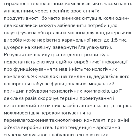
тиражності технологічних комплексів, які є часом навіть
унікальними, через постійне зростання їх
продуктивності, бо часто виникає ситуація, коли один-
два комплекси можуть забезпечити потреби цілої
галузі (сучасна обгортальна машина для кондитерських
виробів може нарізати з карамельної маси до 1;8 тис.
цукерок на хвилину, завернути і\та упакувати).
Результатом впливу цієї тенденції розвитку є
недостатність експлуатаційно-виробничої інформації
про функціонування та надійність технологічних
комплексів. Як наслідок цієї тенденції, дедалі більшого
поширення набуває функціонально-модульний
принцип побудови технологічних комплексів, що її
декілька разів скорочує терміни проектування і
виготовлений технічних засобів автоматизації, створює
можливості для перекомпонування та
переналагодження технологічних комплекті при зміні
об’єкта виробництва. Третя тенденція – зростання
ступеня модульності побудови технологічних