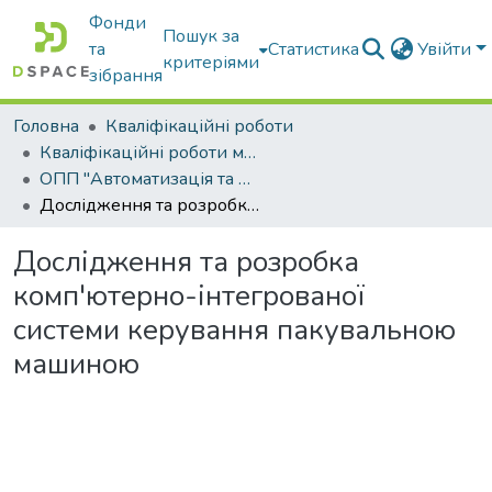
Фонди
Пошук за
та
Статистика
Увійти
критеріями
зібрання
Головна
Кваліфікаційні роботи
Кваліфікаційні роботи магістрів
ОПП "Автоматизація та комп’ютерно-інтегровані технології"
Дослідження та розробка комп'ютерно-інтегрованої системи керування пакувальною машиною
Дослідження та розробка
комп'ютерно-інтегрованої
системи керування пакувальною
машиною