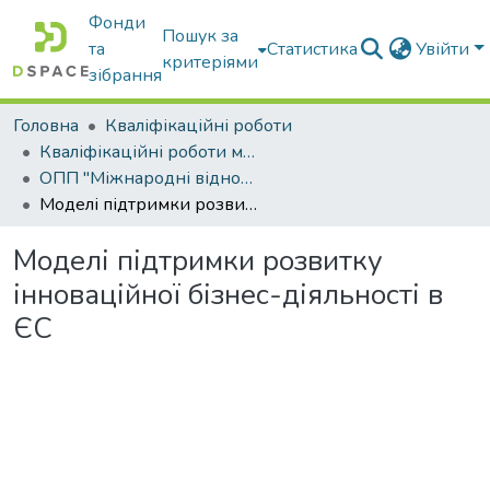
Фонди
Пошук за
та
Статистика
Увійти
критеріями
зібрання
Головна
Кваліфікаційні роботи
Кваліфікаційні роботи магістрів
ОПП "Міжнародні відносини, суспільні комунікації та регіональні студії"
Моделі підтримки розвитку інноваційної бізнес-діяльності в ЄС
Моделі підтримки розвитку
інноваційної бізнес-діяльності в
ЄС