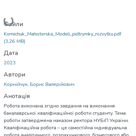
Вантажиться...
Файли
Korniichuk_Mahisterska_Modeli_pidtrymky_rozvytku.pdf
(3,26 MB)
Дата
2023
Автори
Корнійчук, Борис Валерійович
Анотація
Робота виконана згідно завдання на виконання
бакалаврської кваліфікаційної роботи студенту. Тема
роботи затверджена наказом ректора НУБіП України.
Кваліфікаційна робота – це самостійна індивідуальна
робота аналітичного, розрахункового, бізнесового або