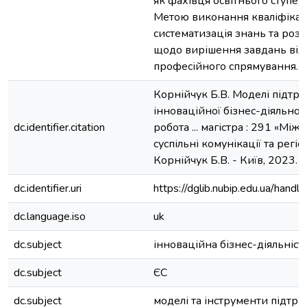
як фахівця освітнього ступен
Метою виконання кваліфікац
систематизація знань та ро
щодо вирішення завдань від
професійного спрямування.
Корнійчук Б.В. Моделі підтр
інноваційної бізнес-діяльност
dc.identifier.citation
робота ... магістра : 291 «Мі
суспільні комунікації та регіон
Корнійчук Б.В. - Київ, 2023. – 
dc.identifier.uri
https://dglib.nubip.edu.ua/ha
dc.language.iso
uk
dc.subject
інноваційна бізнес-діяльніст
dc.subject
ЄС
dc.subject
моделі та інструменти підтр