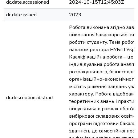
dc.date.accessioned
2024-10-15T12:45:03Z
dc.date.issued
2023
Робота виконана згідно завд
виконання бакалаврської ква
роботи студенту. Тема робот
наказом ректора НУБіП Укра
Кваліфікаційна робота – це с
індивідуальна робота аналіти
розрахункового, бізнесового
організаційно-економічного 
містить рішення завдань уза
характеру. Робота відобража
dc.description.abstract
теоретичних знань і практи
випускника в рамках обов’язк
вибіркової складових освітн
програми підготовки бакалав
здатність до самостійної проф