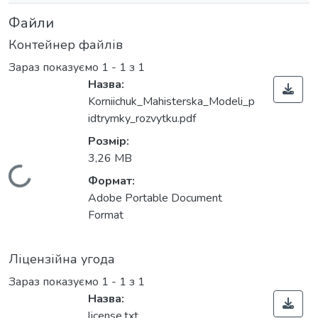
Файли
Контейнер файлів
Зараз показуємо
1 - 1 з 1
Назва:
Korniichuk_Mahisterska_Modeli_p
idtrymky_rozvytku.pdf
Розмір:
3,26 MB
Вантажиться...
Формат:
Adobe Portable Document
Format
Ліцензійна угода
Зараз показуємо
1 - 1 з 1
Назва:
license.txt