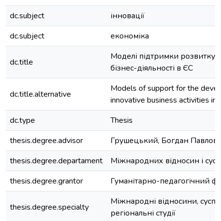
dc.subject
інновації
dc.subject
економіка
Моделі підтримки розвитку і
dc.title
бізнес-діяльності в ЄС
Models of support for the deve
dc.title.alternative
innovative business activities in
dc.type
Thesis
thesis.degree.advisor
Грушецький, Богдан Павлов
thesis.degree.departament
Міжнародних відносин і сусп
thesis.degree.grantor
Гуманітарно-педагогічний ф
Міжнародні відносини, суспіл
thesis.degree.specialty
регіональні студії