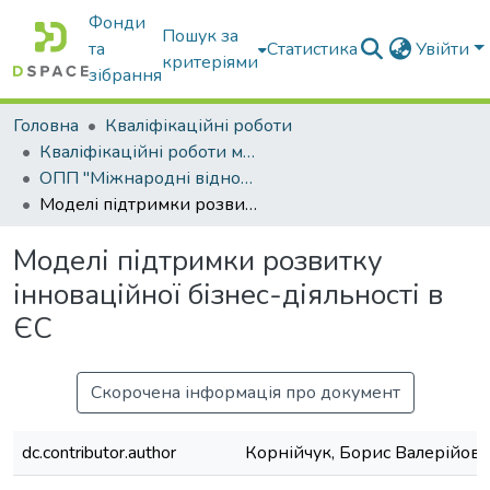
Фонди
Пошук за
та
Статистика
Увійти
критеріями
зібрання
Головна
Кваліфікаційні роботи
Кваліфікаційні роботи магістрів
ОПП "Міжнародні відносини, суспільні комунікації та регіональні студії"
Моделі підтримки розвитку інноваційної бізнес-діяльності в ЄС
Моделі підтримки розвитку
інноваційної бізнес-діяльності в
ЄС
Скорочена інформація про документ
dc.contributor.author
Корнійчук, Борис Валерійов