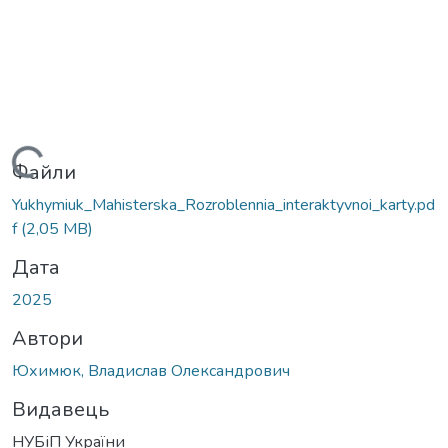
антажиться...
Файли
Yukhymiuk_Mahisterska_Rozroblennia_interaktyvnoi_karty.pd
f
(2,05 MB)
Дата
2025
Автори
Юхимюк, Владислав Олександрович
Видавець
НУБіП України