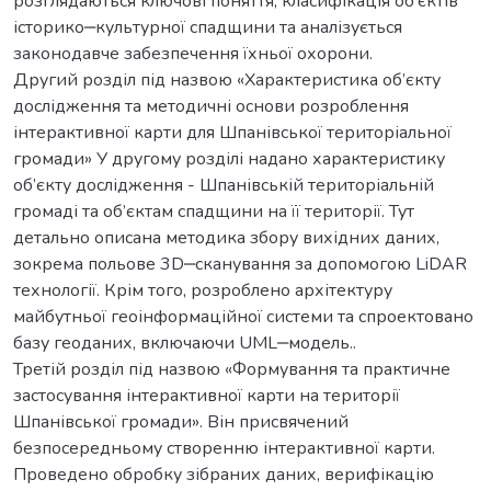
розглядаються ключові поняття, класифікація об’єктів
історико‒культурної спадщини та аналізується
законодавче забезпечення їхньої охорони.
Другий розділ під назвою «Характеристика об’єкту
дослідження та методичні основи розроблення
інтерактивної карти для Шпанівської територіальної
громади» У другому розділі надано характеристику
об’єкту дослідження - Шпанівській територіальній
громаді та об’єктам спадщини на її території. Тут
детально описана методика збору вихідних даних,
зокрема польове 3D‒сканування за допомогою LiDAR
технології. Крім того, розроблено архітектуру
майбутньої геоінформаційної системи та спроектовано
базу геоданих, включаючи UML‒модель..
Третій розділ під назвою «Формування та практичне
застосування інтерактивної карти на території
Шпанівської громади». Він присвячений
безпосередньому створенню інтерактивної карти.
Проведено обробку зібраних даних, верифікацію