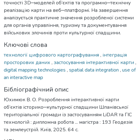
точності 3D‒моделей об’єктів та програмно‒технічну
реалізацію карти на веб‒платформі. На завершення
аналізується практичне значення розробленої системи
для органів управління, туризму та документування
військових злочинів проти культурної спадщини.
Ключові слова
технології цифрового картографування
,
інтеграція
просторових даних
,
застосування інтерактивної карти
,
digital mapping technologies
,
spatial data integration
,
use of
an interactive map
Бібліографічний опис
Юхимюк В. О. Розроблення інтерактивної карти
об’єктів історико‒культурної спадщини Шпанівської
територіальної громади із застосуванням LiDAR та ГІС
технологій : дипломна робота ... магістра : 193 Геодезія
та землеустрій. Київ, 2025. 64 с.