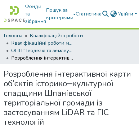
Фонди
Пошук за
та
Статистика
Увійти
критеріями
зібрання
Головна
Кваліфікаційні роботи
Кваліфікаційні роботи магістрів
ОПП "Геодезія та землеустрій"
Розроблення інтерактивної карти об’єктів історико‒культурної спадщини Шпанівської територіальної громади із застосуванням LiDAR та ГІС технологій
Розроблення інтерактивної карти
об’єктів історико‒культурної
спадщини Шпанівської
територіальної громади із
застосуванням LiDAR та ГІС
технологій