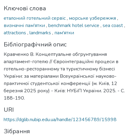
Ключові слова
еталоний готельний сервіс
,
морське узбережжя
,
визначні пам'ятки
,
benchmark hotel service
,
sea ​​coast
,
attractions
,
landmarks
,
пам'ятки
Бібліографічний опис
Кравченко В. Концептуальне обгрунтування
апартамент-готелю // Євроінтеграційні процеси в
готельно-ресторанному та туристичному бізнесі
України: за матеріалами Всеукраїнської науково-
практичної студентської конференції (м. Київ, 12
березня 2025 року) - Київ: НУБіП України. 2025. - С.
188-190.
URI
https://dglib.nubip.edu.ua/handle/123456789/15998
Зібрання