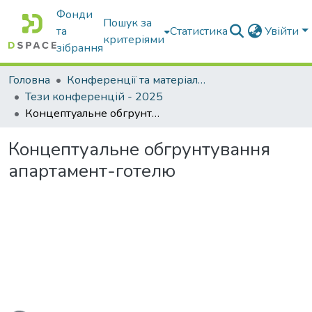
Фонди
Пошук за
та
Статистика
Увійти
критеріями
зібрання
Головна
Конференції та матеріали конференцій
Тези конференцій - 2025
Концептуальне обгрунтування апартамент-готелю
Концептуальне обгрунтування
апартамент-готелю
иться...