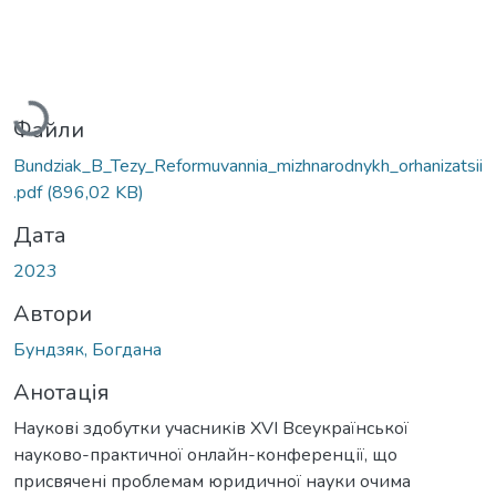
Вантажиться...
Файли
Bundziak_B_Tezy_Reformuvannia_mizhnarodnykh_orhanizatsii
.pdf
(896,02 KB)
Дата
2023
Автори
Бундзяк, Богдана
Анотація
Наукові здобутки учасників ХVІ Всеукраїнської
науково-практичної онлайн-конференції, що
присвячені проблемам юридичної науки очима