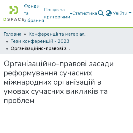
Фонди
Пошук за
та
Статистика
Увійти
критеріями
зібрання
Головна
Конференції та матеріали конференцій
Тези конференцій - 2023
Організаційно-правові засади реформування сучасних міжнародних організацій в умовах сучасних викликів та проблем
Організаційно-правові засади
реформування сучасних
міжнародних організацій в
умовах сучасних викликів та
проблем