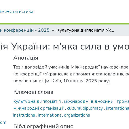
ями
Статистика
и конференцій - 2025
Культурна дипломатія України: м’яка сила в умовах війни
я України: м’яка сила в ум
Анотація
Тези доповідей учасників Міжнародної науково-пра
конференції «Українська дипломатія: становлення, р
перспективи» (м. Київ, 10 квітня, 2025 року)
Ключові слова
культурна дипломатія
,
міжнародні відносини
,
грома
міжнародні організації
,
cultural diplomacy
,
internationa
institutions
,
international organizations
lom
Бібліографічний опис