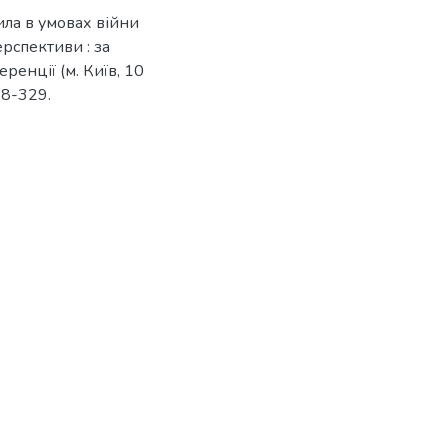
ила в умовах війни
ерспективи : за
енції (м. Київ, 10
28-329.