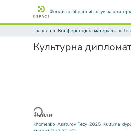
Фонди та зібрання
Пошук за критері
Головна
Конференції та матеріали конференцій
Тез
Культурна дипломаті
Вантажиться...
Файли
Khomenko_Asaturov_Tezy_2025_Kulturna_dyp