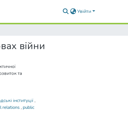
Увійти
овах війни
ктичної
озвиток та
дські інституції
,
l relations
,
public