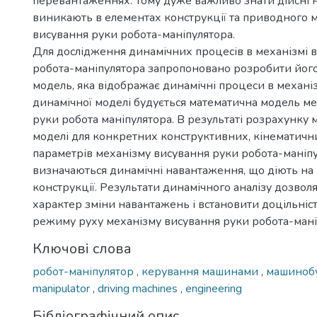
перевантаженнях. Тому дуже важливо знати дійсні н
виникають в елементах конструкції та приводного 
висування руки робота-маніпулятора.
Для дослідження динамічних процесів в механізмі 
робота-маніпулятора запропоновано розробити йог
модель, яка відображає динамічні процеси в механіз
динамічної моделі будується математична модель м
руки робота маніпулятора. В результаті розрахунку 
моделі для конкретних конструктивних, кінематичн
параметрів механізму висування руки робота-маніп
визначаються динамічні навантаження, що діють на
конструкції. Результати динамічного аналізу дозво
характер зміни навантажень і встановити доцільніст
режиму руху механізму висування руки робота-мані
Ключові слова
робот-маніпулятор
,
керування машинами
,
машиноб
manipulator
,
driving machines
,
engineering
Бібліографічний опис