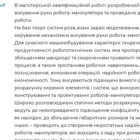
pdf
В магістерській кваліфікаційній роботі розроблений
висування руки робота-маніпулятора та проведено 
роботи.
На базі теорії систем розв„язані задачі моделювання, 
керування механізмом висування руки робота-маніп
Для сучасного машинобудування характерні тенден
продуктивності робототехнічних систем, яка пропорц
збільшенням швидкодії та скороченням тривалості 
процесів, а також зростанням робочих навантажень, 
позиціювання, виконання операцій, надійності робо
економічності. Тому висуваються підвищені вимоги 
розрахунку окремих елементів і систем, що викори
конструюванні та проектуванні роботів-маніпуляторі
Широко розповсюджені статичні методи розрахунку
ведуть до невиправданого підвищення коефіцієнту за
як наслідок, до збільшення габаритних розмірів та ма
інших – приводить до створення недостатньо надій
роботів-маніпуляторів, які виходять з ладу при дина