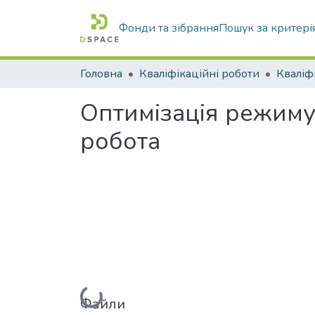
Фонди та зібрання
Пошук за критері
Головна
Кваліфікаційні роботи
Оптимізація режиму
робота
Файли