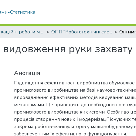
ями
Статистика
Кваліфікаційні роботи магістрів
ОПП "Робототехнічні системи і комплекси сільськогосподарського виробництва"
 видовження руки захвату
Анотація
Підвищення ефективності виробництва обумовлює 
промислового виробництва на базі науково-технічно
впровадження ефективних методів керування маши
механізмами. Це приводить до необхідності розгля
промислового виробництва як системи. Особливо це
процесів створення нових і модернізації існуючих т
зокрема роботів-маніпуляторів у машинобудівному 
забезпеченням їх ефективного функціонування.