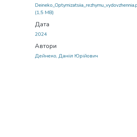
Вантажиться...
Deineko_Optymizatsiia_rezhymu_vydovzhennia.
(1,5 MB)
Дата
2024
Автори
Дейнеко, Данііл Юрійович