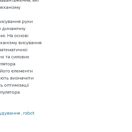
авантаження, які
механізму
висування руки
о динамічну
мі. На основі
еханізму висування
математичної
их та силових
улятора
 його елементи
ляють визначити
ь оптимізації
пулятора
удування
,
robot