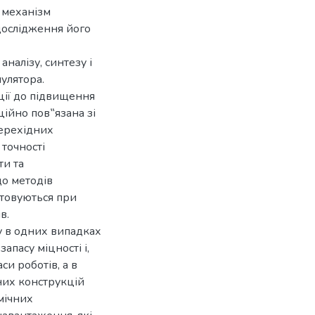
 механізм
дослідження його
аналізу, синтезу і
улятора.
ції до підвищення
ійно пов‟язана зі
перехідних
точності
ти та
до методів
стовуються при
в.
 в одних випадках
пасу міцності і,
си роботів, а в
них конструкцій
мічних