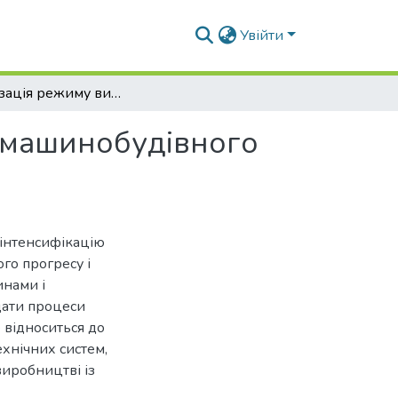
Увійти
Оптимізація режиму видовження руки захвату машинобудівного робота
 машинобудівного
інтенсифікацію
го прогресу і
нами і
дати процеси
 відноситься до
ехнічних систем,
виробництві із