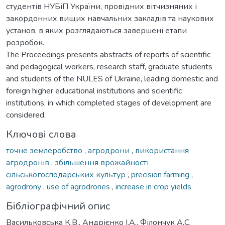
студентів НУБіП України, провідних вітчизняних і
закордонних вищих навчальних закладів та наукових
установ, в яких розглядаються завершені етапи
розробок.
The Proceedings presents abstracts of reports of scientific
and pedagogical workers, research staff, graduate students
and students of the NULES of Ukraine, leading domestic and
foreign higher educational institutions and scientific
institutions, in which completed stages of development are
considered.
Ключові слова
точне землеробство
,
агродрони
,
використання
агродронів
,
збільшення врожайності
сільськогосподарських культур
,
precision farming
,
agrodrony
,
use of agrodrones
,
increase in crop yields
Бібліографічний опис
Васильковська К.В., Андрієнко І.А., Філончук А.С.