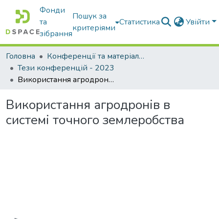
Фонди
Пошук за
та
Статистика
Увійти
критеріями
зібрання
Головна
Конференції та матеріали конференцій
Тези конференцій - 2023
Використання агродронів в системі точного землеробства
Використання агродронів в
системі точного землеробства
Вантажиться...