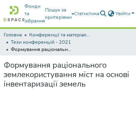
Фонди
Пошук за
та
Статистика
Увійти
критеріями
зібрання
Головна
Конференції та матеріали конференцій
Тези конференцій - 2021
Формування раціонального землекористування міст на основі інвентаризації земель
Формування раціонального
землекористування міст на основі
інвентаризації земель