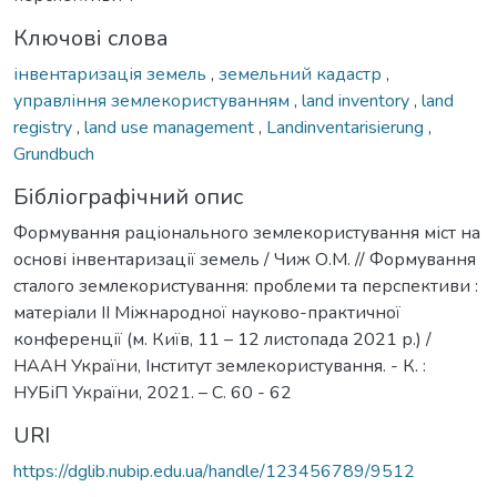
Ключові слова
інвентаризація земель
,
земельний кадастр
,
управління землекористуванням
,
land inventory
,
land
registry
,
land use management
,
Landinventarisierung
,
Grundbuch
Бібліографічний опис
Формування раціонального землекористування міст на
основі інвентаризації земель / Чиж О.М. // Формування
сталого землекористування: проблеми та перспективи :
матеріали IІ Міжнародної науково-практичної
конференції (м. Київ, 11 – 12 листопада 2021 р.) /
НААН України, Інститут землекористування. - К. :
НУБіП України, 2021. – С. 60 - 62
URI
https://dglib.nubip.edu.ua/handle/123456789/9512