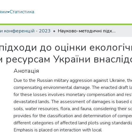
ями
Статистика
и конференцій - 2023
Науково-методичні підходи до оцінки екологічних збитків завданих земельним ресурсам України внаслідок військової агресії
ідходи до оцінки екологіч
ресурсам України внаслідок
Анотація
Due to the Russian military aggression against Ukraine, th
compensating environmental damage. The enacted draft 
for these losses involves monetary compensation and rest
devastated lands. The assessment of damages is based o
soils, water resources, flora, and fauna, considering their s
provides for the classification and determination of compen
different categories of affected land plots using standar
Emphasis is placed on interaction with local