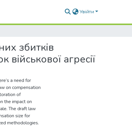
Увійти
них збитків
 військової агресії
ere’s a need for
law on compensation
oration of
n the impact on
cale. The draft law
sation size for
dized methodologies.