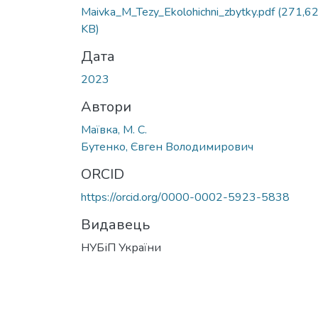
Вантажиться...
Maivka_M_Tezy_Ekolohichni_zbytky.pdf
(271,6
KB)
Дата
2023
Автори
Маївка, М. С.
Бутенко, Євген Володимирович
ORCID
https://orcid.org/0000-0002-5923-5838
Видавець
НУБіП України