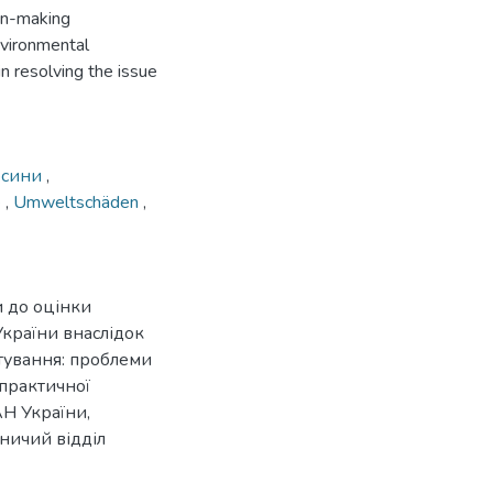
ion-making
nvironmental
n resolving the issue
осини
,
e
,
Umweltschäden
,
и до оцінки
країни внаслідок
стування: проблеми
-практичної
АН України,
вничий відділ