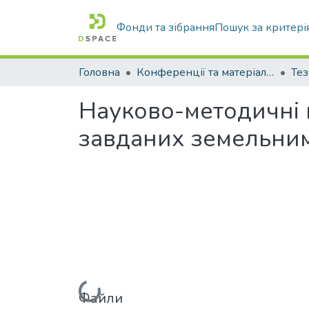
Фонди та зібрання
Пошук за критері
Головна
Конференції та матеріали конференцій
Тез
Науково-методичні п
завданих земельним 
Файли