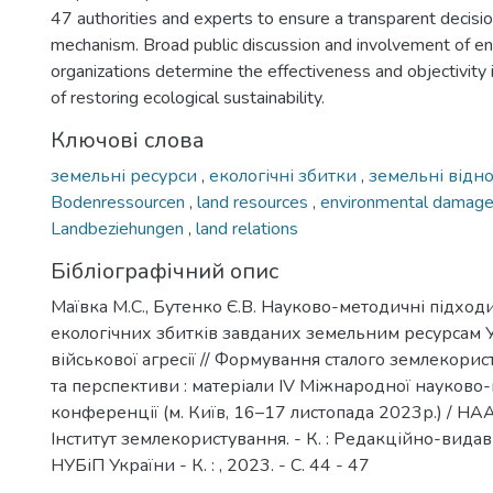
2
47 authorities and experts to ensure a transparent decis
mechanism. Broad public discussion and involvement of e
organizations determine the effectiveness and objectivity i
of restoring ecological sustainability.
Ключові слова
земельні ресурси
,
екологічні збитки
,
земельні відн
Bodenressourcen
,
land resources
,
environmental damag
Landbeziehungen
,
land relations
Бібліографічний опис
Маївка М.С., Бутенко Є.В. Науково-методичні підход
екологічних збитків завданих земельним ресурсам У
військової агресії // Формування сталого землекори
та перспективи : матеріали ІV Міжнародної науково
конференції (м. Київ, 16–17 листопада 2023р.) / НА
Інститут землекористування. - К. : Редакційно-вида
НУБіП України - К. : , 2023. - С. 44 - 47