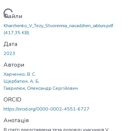
Вантажиться...
Файли
Kharchenko_V_Tezy_Stvorennia_nasadzhen_iabluni.pdf
(417,35 KB)
Дата
2023
Автори
Харченко, В. С.
Щербатюк, А. Б.
Гаврилюк, Олександр Сергійович
ORCID
https://orcid.org/0000-0002-4551-6727
Анотація
В статті представлена теза доповіді учасників V