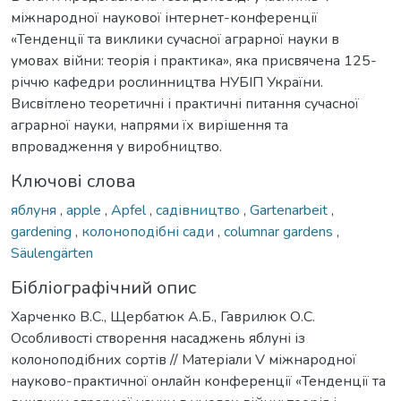
міжнародної наукової інтернет-конференції
«Тенденції та виклики сучасної аграрної науки в
умовах війни: теорія і практика», яка присвячена 125-
річчю кафедри рослинництва НУБІП України.
Висвітлено теоретичні і практичні питання сучасної
аграрної науки, напрями їх вирішення та
впровадження у виробництво.
Ключові слова
яблуня
,
apple
,
Apfel
,
садівництво
,
Gartenarbeit
,
gardening
,
колоноподібні сади
,
columnar gardens
,
Säulengärten
Бібліографічний опис
Харченко В.С., Щербатюк А.Б., Гаврилюк О.С.
Особливості створення насаджень яблуні із
колоноподібних сортів // Матеріали V міжнародної
науково-практичної онлайн конференції «Тенденції та