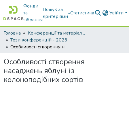
Фонди
Пошук за
та
Статистика
Увійти
критеріями
зібрання
Головна
Конференції та матеріали конференцій
Тези конференцій - 2023
Особливості створення насаджень яблуні із колоноподібних сортів
Особливості створення
насаджень яблуні із
колоноподібних сортів