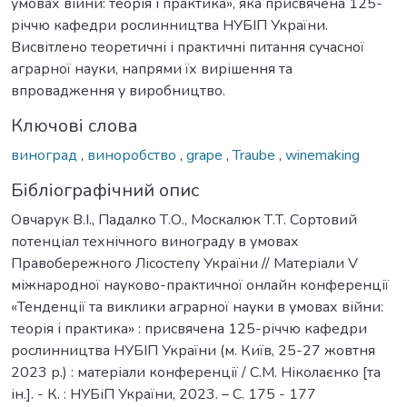
умовах війни: теорія і практика», яка присвячена 125-
річчю кафедри рослинництва НУБІП України.
Висвітлено теоретичні і практичні питання сучасної
аграрної науки, напрями їх вирішення та
впровадження у виробництво.
Ключові слова
виноград
,
виноробство
,
grape
,
Traube
,
winemaking
Бібліографічний опис
Овчарук В.І., Падалко Т.О., Москалюк Т.Т. Сортовий
потенціал технічного винограду в умовах
Правобережного Лісостепу України // Матеріали V
міжнародної науково-практичної онлайн конференції
«Тенденції та виклики аграрної науки в умовах війни:
теорія і практика» : присвячена 125-річчю кафедри
рослинництва НУБІП України (м. Київ, 25-27 жовтня
2023 р.) : матеріали конференції / С.М. Ніколаєнко [та
ін.]. - К. : НУБіП України, 2023. – С. 175 - 177