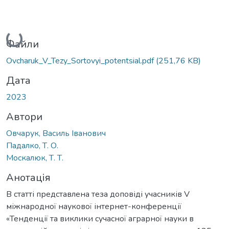
Вантажиться...
Файли
Ovcharuk_V_Tezy_Sortovyi_potentsial.pdf
(251,76 KB)
Дата
2023
Автори
Овчарук, Василь Іванович
Падалко, Т. О.
Москалюк, Т. Т.
Анотація
В статті представлена теза доповіді учасників V
міжнародної наукової інтернет-конференції
«Тенденції та виклики сучасної аграрної науки в