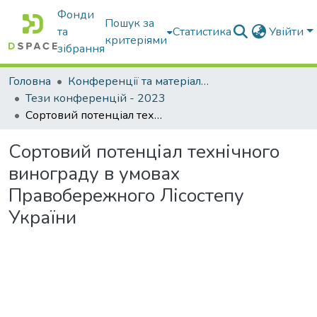
Фонди
Пошук за
та
Статистика
Увійти
критеріями
зібрання
Головна
Конференції та матеріали конференцій
Тези конференцій - 2023
Сортовий потенціал технічного винограду в умовах Правобережного Лісостепу України
Сортовий потенціал технічного
винограду в умовах
Правобережного Лісостепу
України