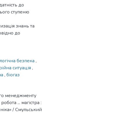
датність до
нього ступеню
изація знань та
овідно до
логічна безпека
,
рійна ситуація
,
на
,
біогаз
ого менеджменту
бота ... магістра :
ніка» / Смульський