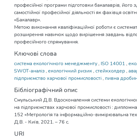
професійної програми підготовки бакалаврів, його з
самостійної професійної діяльності як фахівця освіт
«Бакалавр».
Метою виконання кваліфікаційної роботи є системат
розширення навичок щодо вирішення завдань відп
професійного спрямування.
Ключові слова
система екологічного менеджменту
,
ISO 14001
,
еко
SWOT-аналіз
,
екологічний ризик
,
стейкхолдер
,
ава
підприємство харчової промисловості
,
пивна дроби
Бібліографічний опис
Смульський Д.В. Вдосконалення системи екологічн
на підприємствах харчової промисловості : дипломна ро
152 «Метрологія та інформаційно-вимірювальна тех
Д.В. - Київ, 2021. – 76 с.
URI