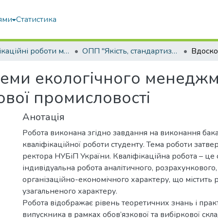
ями
Статистика
Кваліфікаційні роботи магістрів
ОПП "Якість, стандартизація та сертифікація"
еми екологічного менеджм
ової промисловості
Анотація
Робота виконана згідно завдання на виконання бак
кваліфікаційної роботи студенту. Тема роботи затв
ректора НУБіП України. Кваліфікаційна робота – це 
індивідуальна робота аналітичного, розрахункового,
організаційно-економічного характеру, що містить 
узагальненого характеру.
Робота відображає рівень теоретичних знань і пра
випускника в рамках обов’язкової та вибіркової скл