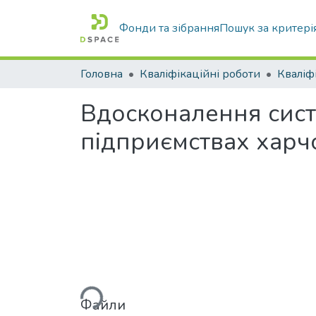
Фонди та зібрання
Пошук за критері
Головна
Кваліфікаційні роботи
Вдосконалення сист
підприємствах харч
Вантажиться...
Файли