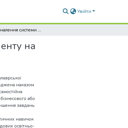
Увійти
Вдосконалення системи екологічного менеджменту на підприємствах харчової промисловості
енту на
алаврської
ерджена наказом
самостійна
 бізнесового або
рішення завдань
ктичних навичок
адових освітньо-