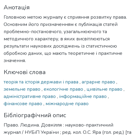
Анотація
Головною метою журналу є сприяння розвитку права.
Основним його призначенням є публікація статей
проблемно-постановчого, узагальнюючого та
методичного характеру, в яких висвітлюються
результати наукових досліджень із статистичною
обробкою даних, що мають теоретичне і практичне
значення.
Ключові слова
теорія та історія держави і права
,
аграрне право
,
земельне право
,
екологічне право
,
цивільне право
,
адміністративне право
,
інформаційне право
,
фінансове право
,
міжнародне право
Бібліографічний опис
Право. Людина. Довкілля : науково-практичний
журнал / НУБіП України ; ред. кол. О.С. Яра (гол. ред.) [та