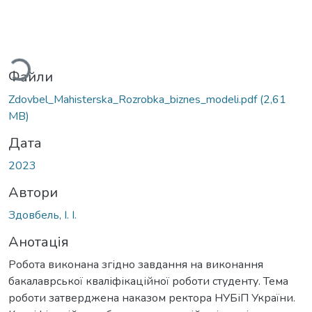
ться...
Файли
Zdovbel_Mahisterska_Rozrobka_biznes_modeli.pdf
(2,61
MB)
Дата
2023
Автори
Здовбель, І. І.
Анотація
Робота виконана згідно завдання на виконання
бакалаврської кваліфікаційної роботи студенту. Тема
роботи затверджена наказом ректора НУБіП України.