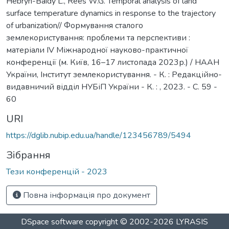
Hebryn-Baidy L., Rees W.G. Temporal analysis of land
surface temperature dynamics in response to the trajectory
of urbanization// Формування сталого
землекористування: проблеми та перспективи :
матеріали ІV Міжнародної науково-практичної
конференції (м. Київ, 16–17 листопада 2023р.) / НААН
України, Інститут землекористування. - К. : Редакційно-
видавничий відділ НУБіП України - К. : , 2023. - С. 59 -
60
URI
https://dglib.nubip.edu.ua/handle/123456789/5494
Зібрання
Тези конференцій - 2023
Повна інформація про документ
DSpace software
copyright © 2002-2026
LYRASIS