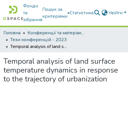
Фонди
Пошук за
та
Статистика
Увійти
критеріями
зібрання
Головна
Конференції та матеріали конференцій
Тези конференцій - 2023
Temporal analysis of land surface temperature dynamics in response to the trajectory of urbanization
Temporal analysis of land surface
temperature dynamics in response
to the trajectory of urbanization