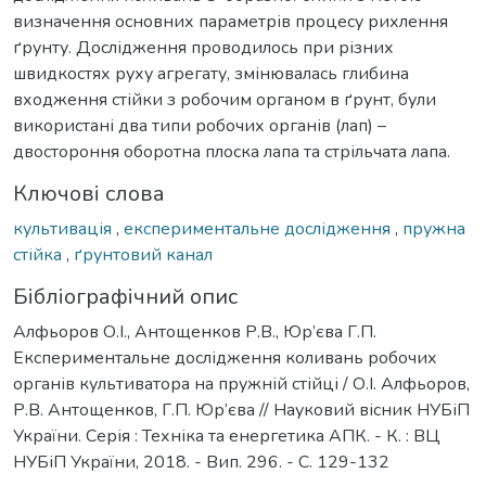
визначення основних параметрів процесу рихлення
ґрунту. Дослідження проводилось при різних
швидкостях руху агрегату, змінювалась глибина
входження стійки з робочим органом в ґрунт, були
використані два типи робочих органів (лап) –
двостороння оборотна плоска лапа та стрільчата лапа.
Ключові слова
культивація
,
експериментальне дослідження
,
пружна
стійка
,
ґрунтовий канал
Бібліографічний опис
Алфьоров О.І., Антощенков Р.В., Юр’єва Г.П.
Експериментальне дослідження коливань робочих
органів культиватора на пружній стійці / О.І. Алфьоров,
Р.В. Антощенков, Г.П. Юр’єва // Науковий вісник НУБіП
України. Серія : Техніка та енергетика АПК. - К. : ВЦ
НУБіП України, 2018. - Вип. 296. - С. 129-132