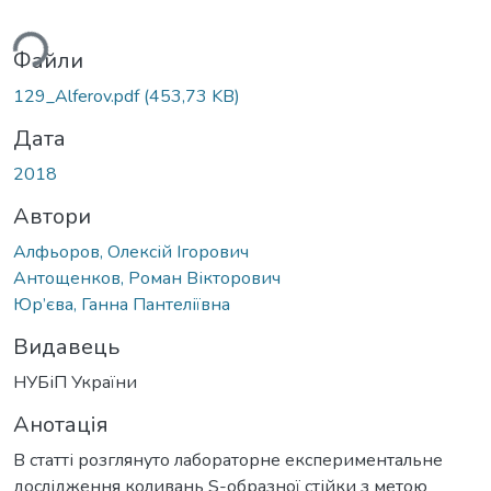
ься...
Файли
129_Alferov.pdf
(453,73 KB)
Дата
2018
Автори
Алфьоров, Олексій Ігорович
Антощенков, Роман Вікторович
Юр’єва, Ганна Пантеліївна
Видавець
НУБіП України
Анотація
В статті розглянуто лабораторне експериментальне
дослідження коливань S-образної стійки з метою