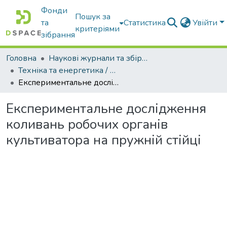
Фонди
Пошук за
та
Статистика
Увійти
критеріями
зібрання
Головна
Наукові журнали та збірники видань
Техніка та енергетика / Machinery & Energetics
Експериментальне дослідження коливань робочих органів культиватора на пружній стійці
Експериментальне дослідження
коливань робочих органів
культиватора на пружній стійці