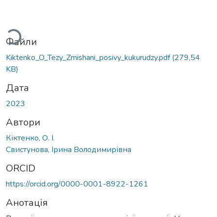
иться...
Файли
Kiktenko_O_Tezy_Zmishani_posivy_kukurudzy.pdf
(279,54
KB)
Дата
2023
Автори
Кіктенко, О. І.
Свистунова, Ірина Володимирівна
ORCID
https://orcid.org/0000-0001-8922-1261
Анотація