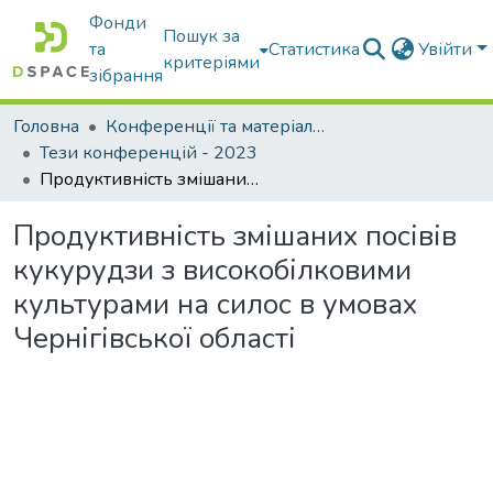
Фонди
Пошук за
та
Статистика
Увійти
критеріями
зібрання
Головна
Конференції та матеріали конференцій
Тези конференцій - 2023
Продуктивність змішаних посівів кукурудзи з високобілковими культурами на силос в умовах Чернігівської області
Продуктивність змішаних посівів
кукурудзи з високобілковими
культурами на силос в умовах
Чернігівської області