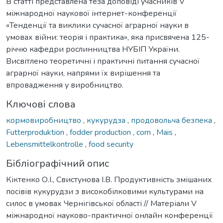
В статті представлена теза доповіді учасників V
міжнародної наукової інтернет-конференції
«Тенденції та виклики сучасної аграрної науки в
умовах війни: теорія і практика», яка присвячена 125-
річчю кафедри рослинництва НУБІП України.
Висвітлено теоретичні і практичні питання сучасної
аграрної науки, напрями їх вирішення та
впровадження у виробництво.
Ключові слова
кормовиробництво
,
кукурудза
,
продовольча безпека
,
Futterproduktion
,
fodder production
,
corn
,
Mais
,
Lebensmittelkontrolle
,
food security
Бібліографічний опис
Кіктенко О.І., Свистунова І.В. Продуктивність змішаних
посівів кукурудзи з високобілковими культурами на
силос в умовах Чернігівської області // Матеріали V
міжнародної науково-практичної онлайн конференції