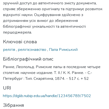
зручний доступ до автентичного змісту документа,
сприяє збереженню оригіналу та підтримує розвиток
відкритої науки. Оцифрування здійснено з
дотриманням усіх вимог до збереження
бібліографічної унікальності та автентичності
першоджерела.
Ключові слова
релігія
,
релігієзнавство
,
Папа Римський
Бібліографічний опис
Ранке, Леопольд. Римские папы в последние четыре
столетия: научное издание. Т. II / К. К. Ранке. - С.-
Петербург : Тип. Скарятина, 1874. - 517 с. + 52
URI
https://dglib.nubip.edu.ua/handle/123456789/7502
Зібрання