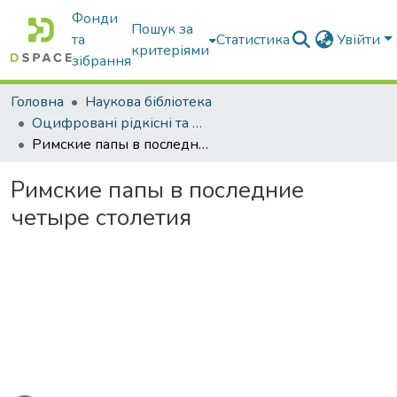
Фонди
Пошук за
та
Статистика
Увійти
критеріями
зібрання
Головна
Наукова бібліотека
Оцифровані рідкісні та цінні видання з фонду наукової бібліотеки
Римские папы в последние четыре столетия
Римские папы в последние
четыре столетия
иться...