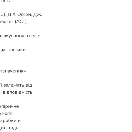
та Т.
3), Д.Х. Олсон, Дж.
ивоги» (АСТ),
пілкування в сім’ї»
«діагностики
 визначенням
’ї залежать від
, відповідність
мпіричне
 Form.
озробки й
цій щодо