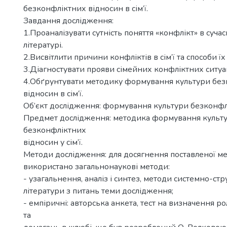
безконфліктних відносин в сім’ї.
Завдання дослідження:
1.Проаналізувати сутність поняття «конфлікт» в сучас
літературі.
2.Висвітлити причини конфліктів в сім’ї та способи ї
3.Діагностувати прояви сімейних конфліктних ситуац
4.Обґрунтувати методику формування культури бе
відносин в сім’ї.
Об’єкт дослідження: формування культури безконфл
Предмет дослідження: методика формування культ
безконфліктних
відносин у сім’ї.
Методи дослідження: для досягнення поставленої ме
використано загальнонаукові методи:
- узагальнення, аналіз і синтез, методи системно-стр
літератури з питань теми дослідження;
- емпіричні: авторська анкета, тест на визначення р
та