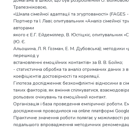
домагань в шлюбі, що був розроблений О. Волковою 
Трапезніковою,
«Шкала сімейної адаптації та згуртованості» (FAGES - 
Портнер та І. Лаві; опитувальник «Аналіз сімейної тр
авторами
якого є Е.Г. Ейдеміллер, В. Юстіцкіс, опитувальник «С
(Ю. Є.
Альошина, Л. Я. Гозман, Е. М. Дубовська); методики 
перешкод у
встановленні емоційних контактів» за В. В. Бойко;
- статистична обробка та аналіз отриманих даних з
коефіцієнтів достовірності та кореляції.
Гіпотеза дослідження: безконфліктні відносини в сім
таких факторів, як вміння спілкуватися, взаємодовіра
рольових очікувань та емоційний контакт.
Організація і база проведення емпіричної роботи. Е
дослідження проводилося на online платформі Google
Практичне значення роботи полягає у можливості р
подальшого впровадження методичних рекоменда