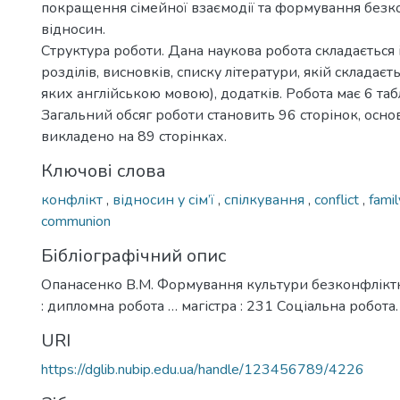
покращення сімейної взаємодії та формування без
відносин.
Структура роботи. Дана наукова робота складається і
розділів, висновків, списку літератури, якій складаєть
яких англійською мовою), додатків. Робота має 6 таб
Загальний обсяг роботи становить 96 сторінок, осно
викладено на 89 сторінках.
Ключові слова
конфлікт
,
відносин у сім’ї
,
спілкування
,
conflict
,
famil
communion
Бібліографічний опис
Опанасенко В.М. Формування культури безконфліктни
: дипломна робота … магістра : 231 Соціальна робота. 
URI
https://dglib.nubip.edu.ua/handle/123456789/4226