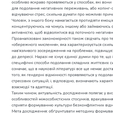
особливо яскраво проявляються у способах, які вон
для подолання негативних переживань, або копінг-ст
відчуваючи стрес, схильна думати про можливі причи
Чоловік, з іншого боку намагається протидіяти емоція
концентруючись на чомусь іншому або займаючись
активністю, щоб відволіктися від поточного негативн
Проаналізовані закономірності також свідчать про т
«обережного мислення», яка характеризується схиль
нав’язливого зосередження на проблемах, підвищує
до депресії. Наразі не існує єдиної думки про те, щ
специфічні способи подолання складних життєвих с
означає, що в науковій літературі все ще немає дост
того, як гендерні відмінності проявляються у подола
стресових ситуацій, і, відповідно, визначають характ
взаємодії та адаптації.
Таким чином, актуальність дослідження полягає у ви
особливостей міжособистісних стосунків, врахуванн
сприяти формуванню культури безконфліктних відн
Мета дослідження: обґрунтувати методику формува