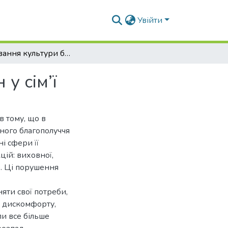
Увійти
Формування культури безконфліктних відносин у сім’ї
у сім’ї
в тому, що в
чного благополуччя
ні сфери її
цій: виховної,
о. Ці порушення
няти свої потреби,
о дискомфорту,
ли все більше