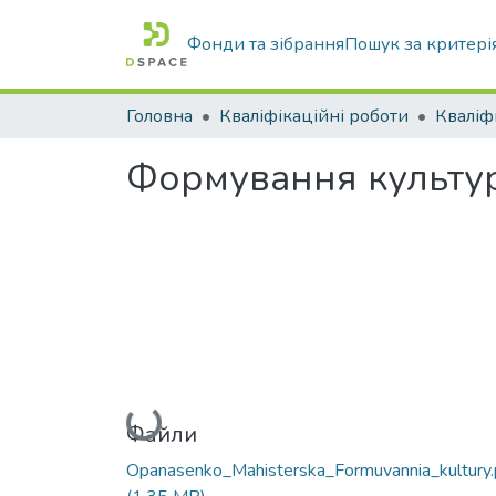
Фонди та зібрання
Пошук за критері
Головна
Кваліфікаційні роботи
Формування культури
Вантажиться...
Файли
Opanasenko_Mahisterska_Formuvannia_kultury.