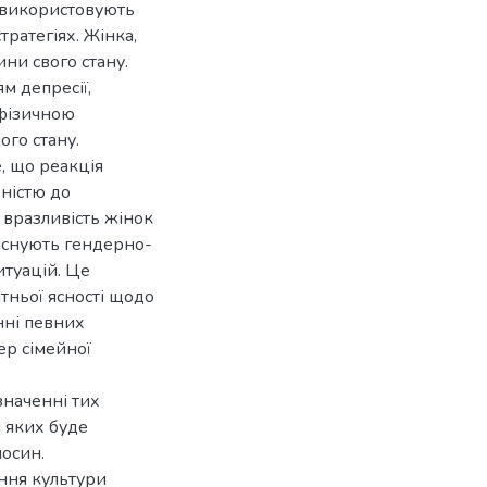
и використовують
ратегіях. Жінка,
ни свого стану.
м депресії,
 фізичною
ого стану.
е, що реакція
ністю до
 вразливість жінок
о існують гендерно-
итуацій. Це
атньої ясності щодо
нні певних
ер сімейної
значенні тих
я яких буде
осин.
ння культури