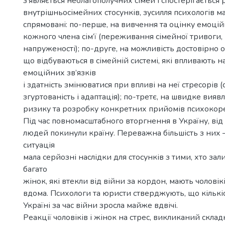
з’являється неблагополучних сімей і спостерігається
внутрішньосімейних стосунків, зусилля психологів м
спрямовані: по-перше, на вивчення та оцінку емоцій
кожного члена сім’ї (переживання сімейної тривоги,
напруженості); по-друге, на можливість достовірно 
що відбуваються в сімейній системі, які впливають на
емоційних зв’язків
і здатність змінюватися при впливі на неї стресорів 
згуртованість і адаптація); по-третє, на швидке вияв
ризику та розробку конкретних прийомів психокоре
Під час повномасштабного вторгнення в Україну, від 
людей покинули країну. Переважна більшість з них –
ситуація
мала серйозні наслідки для стосунків з тими, хто зал
багато
жінок, які втекли від війни за кордон, мають чоловік
вдома. Психологи та юристи стверджують, що кількі
Україні за час війни зросла майже вдвічі.
Реакції чоловіків і жінок на стрес, викликаний скл