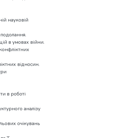
ній науковій
х подолання.
ій в умовах війни.
зконфліктних
іктних відносин.
ури
ти в роботі
уктурного аналізу
ольових очікувань