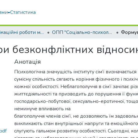
ями
Статистика
Кваліфікаційні роботи магістрів
ОПП "Соціально-психологічна реабілітація"
 безконфліктних відносин 
Анотація
Психологічна значущість інституту сім’ї визначається 
сумісну спільність сягають коріння фізичного і психі
кожної особистості. Неблагополуччя в сім’ї зачіпає різ
життєдіяльності та призводить до порушення її функ
господарсько-побутової, сексуально-еротичної, тощ
неминуче впливають на
благополуччя членів сім’ї, не дозволяють їм задоволь
викликають стан внутрішньої напруги та емоційног
pdf
слугують гальмом розвитку особистості. Сьогодні, ко