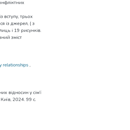
конфліктних
з вступу, трьох
ся із джерел, ( з
лиць і 19 рисунків.
вний зміст
y relationships
,
х відносин у сім’ї
Київ, 2024. 99 с.