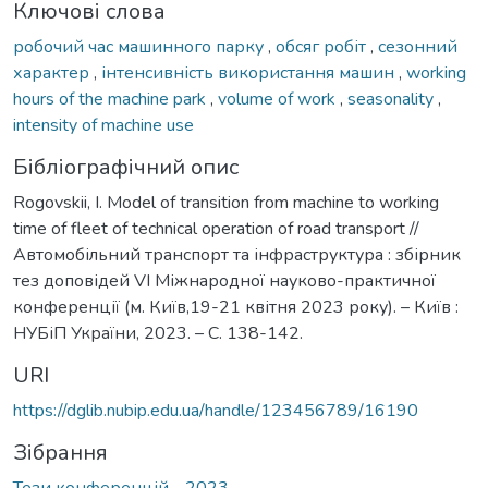
Ключові слова
робочий час машинного парку
,
обсяг робіт
,
сезонний
характер
,
інтенсивність використання машин
,
working
hours of the machine park
,
volume of work
,
seasonality
,
intensity of machine use
Бібліографічний опис
Rogovskii, I. Model of transition from machine to working
time of fleet of technical operation of road transport //
Автомобільний транспорт та інфраструктура : збірник
тез доповідей VІ Міжнародної науково-практичної
конференції (м. Київ,19-21 квітня 2023 року). – Київ :
НУБіП України, 2023. – С. 138-142.
URI
https://dglib.nubip.edu.ua/handle/123456789/16190
Зібрання
Тези конференцій - 2023