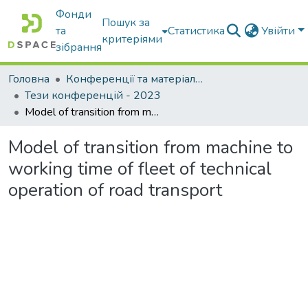
Фонди
Пошук за
та
Статистика
Увійти
критеріями
зібрання
Головна
Конференції та матеріали конференцій
Тези конференцій - 2023
Model of transition from machine to working time of fleet of technical operation of road transport
Model of transition from machine to
working time of fleet of technical
operation of road transport