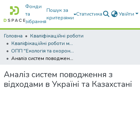
Фонди
Пошук за
та
Статистика
Увійти
критеріями
зібрання
Головна
Кваліфікаційні роботи
Кваліфікаційні роботи магістрів
ОПП "Екологія та охорона навколишнього середовища"
Аналіз систем поводження з відходами в Україні та Казахстані
Аналіз систем поводження з
відходами в Україні та Казахстані