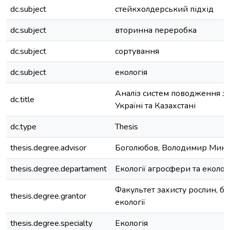
dc.subject
стейкхолдерський підхід
dc.subject
вторинна переробка
dc.subject
сортування
dc.subject
екологія
Аналіз систем поводження з 
dc.title
Україні та Казахстані
dc.type
Thesis
thesis.degree.advisor
Боголюбов, Володимир Мик
thesis.degree.departament
Екології агросфери та еколо
Факультет захисту рослин, бі
thesis.degree.grantor
екології
thesis.degree.specialty
Екологія