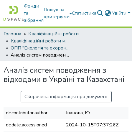
Фонди
Пошук за
та
Статистика
Увійти
критеріями
зібрання
Головна
Кваліфікаційні роботи
Кваліфікаційні роботи магістрів
ОПП "Екологія та охорона навколишнього середовища"
Аналіз систем поводження з відходами в Україні та Казахстані
Аналіз систем поводження з
відходами в Україні та Казахстані
Скорочена інформація про документ
dc.contributor.author
Іванова, Ю.
dc.date.accessioned
2024-10-15T07:37:26Z