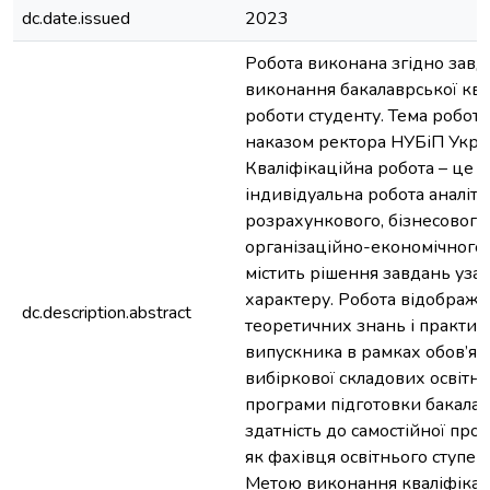
dc.date.issued
2023
Робота виконана згідно завд
виконання бакалаврської ква
роботи студенту. Тема робот
наказом ректора НУБіП Укра
Кваліфікаційна робота – це с
індивідуальна робота аналіти
розрахункового, бізнесового
організаційно-економічного 
містить рішення завдань уза
характеру. Робота відобража
dc.description.abstract
теоретичних знань і практи
випускника в рамках обов’язк
вибіркової складових освітн
програми підготовки бакалав
здатність до самостійної проф
як фахівця освітнього ступен
Метою виконання кваліфікац