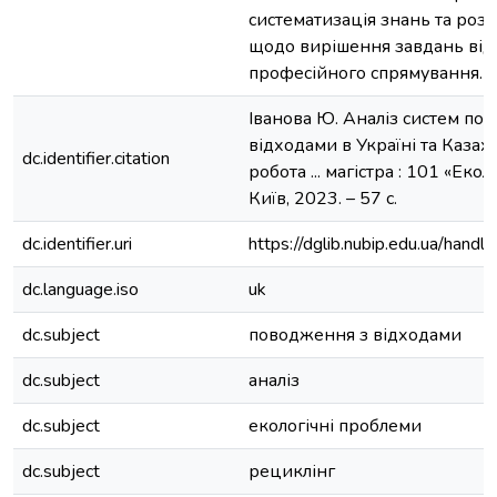
систематизація знань та ро
щодо вирішення завдань від
професійного спрямування.
Іванова Ю. Аналіз систем по
відходами в Україні та Казах
dc.identifier.citation
робота ... магістра : 101 «Екол
Київ, 2023. – 57 с.
dc.identifier.uri
https://dglib.nubip.edu.ua/ha
dc.language.iso
uk
dc.subject
поводження з відходами
dc.subject
аналіз
dc.subject
екологічні проблеми
dc.subject
рециклінг