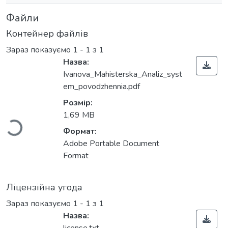
Файли
Контейнер файлів
Зараз показуємо
1 - 1 з 1
Назва:
Ivanova_Mahisterska_Analiz_syst
Вантажиться...
em_povodzhennia.pdf
Розмір:
1,69 MB
Формат:
Adobe Portable Document
Format
Ліцензійна угода
Зараз показуємо
1 - 1 з 1
Назва: